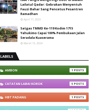
Lailatul Qadar: Gebrakan Menyentuh
Fauzi Bahar Sang Pencetus Pesantren
Ramadhan
April 17, 2023
Satgas TMMD Ke-119 Kodim 1715
Yahukimo Capai 100% Pembukaan Jalan
Seradala Kuaserama
Maret 13, 2024
LABELS
AMBON
1
CATATAN LABAI KOROK
5
HBT PADANG
1