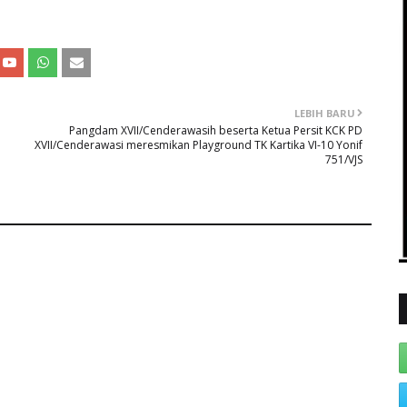
LEBIH BARU
Pangdam XVII/Cenderawasih beserta Ketua Persit KCK PD
XVII/Cenderawasi meresmikan Playground TK Kartika VI-10 Yonif
751/VJS