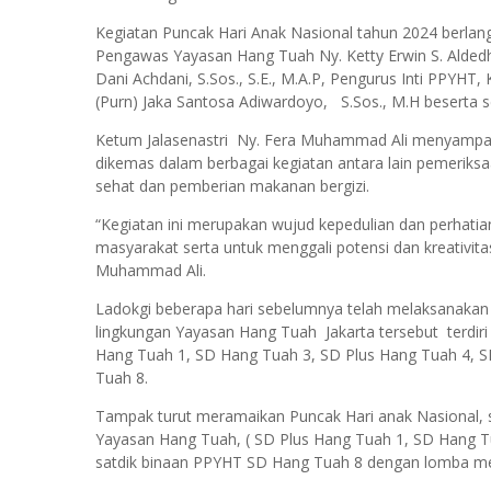
Kegiatan Puncak Hari Anak Nasional tahun 2024 berlang
Pengawas Yayasan Hang Tuah Ny. Ketty Erwin S. Alde
Dani Achdani, S.Sos., S.E., M.A.P, Pengurus Inti PPYH
(Purn) Jaka Santosa Adiwardoyo, S.Sos., M.H beserta s
Ketum Jalasenastri Ny. Fera Muhammad Ali menyampaika
dikemas dalam berbagai kegiatan antara lain pemeriksa
sehat dan pemberian makanan bergizi.
“Kegiatan ini merupakan wujud kepedulian dan perhatia
masyarakat serta untuk menggali potensi dan kreativita
Muhammad Ali.
Ladokgi beberapa hari sebelumnya telah melaksanakan p
lingkungan Yayasan Hang Tuah Jakarta tersebut terdiri 
Hang Tuah 1, SD Hang Tuah 3, SD Plus Hang Tuah 4, S
Tuah 8.
Tampak turut meramaikan Puncak Hari anak Nasional, sis
Yayasan Hang Tuah, ( SD Plus Hang Tuah 1, SD Hang T
satdik binaan PPYHT SD Hang Tuah 8 dengan lomba me