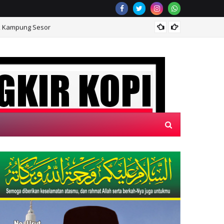
k Kampung Sesor
TMMD K
 WEBSITE KAMI, "SECANGKIR KOPI"