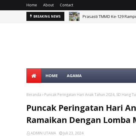
Home
About
Contact
mpung Sesor
Prasasti TMMD Ke-129 Ramp
BREAKING NEWS
HOME
AGAMA
Beranda
Puncak Peringatan Hari Anak Tahun 2024, SD Hang 
Puncak Peringatan Hari A
Ramaikan Dengan Lomba M
ADMIN UTAMA
Juli 23, 2024