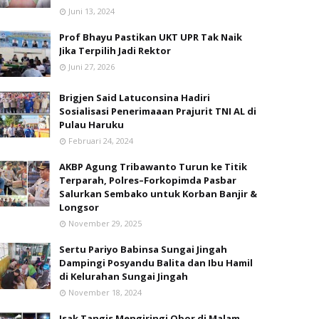
Juni 13, 2024
Prof Bhayu Pastikan UKT UPR Tak Naik
Jika Terpilih Jadi Rektor
Juni 27, 2026
Brigjen Said Latuconsina Hadiri
Sosialisasi Penerimaaan Prajurit TNI AL di
Pulau Haruku
Februari 24, 2024
AKBP Agung Tribawanto Turun ke Titik
Terparah, Polres–Forkopimda Pasbar
Salurkan Sembako untuk Korban Banjir &
Longsor
November 29, 2025
Sertu Pariyo Babinsa Sungai Jingah
Dampingi Posyandu Balita dan Ibu Hamil
di Kelurahan Sungai Jingah
November 18, 2024
Isak Tangis Mengiringi Obor di Malam