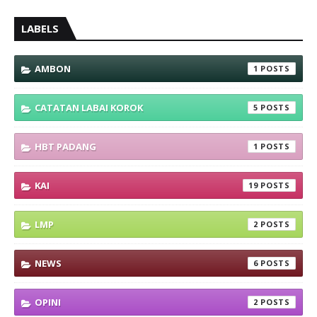
LABELS
AMBON
1
CATATAN LABAI KOROK
5
HBT PADANG
1
KAI
19
LMP
2
NEWS
6
OPINI
2