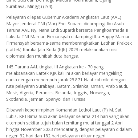
Surabaya, Minggu (2/4).
Pelayaran dilepas Gubernur Akademi Angkatan Laut (AAL)
Mayor Jenderal TNI (Mar) Endi Supardi didampingi Ibu Asuh
Taruna AAL Ny. Nana Endi Supardi berserta Pangkoarmada II
Laksda TNI Maman Firmansyah didampingi Ibu Happy Maman
Firmansyah bersama-sama memberangkatkan Latihan Praktek
(Lattek) Kartika Jala Krida (KJK) 2023 melaksanakan misi
diplomasi dan muhibah duta bangsa.
145 Taruna AAL tingkat III Angkatan ke - 70 yang
melaksanakan Lattek KJK kali ini akan berlayar mengelilingi
dunia dengan menempuh jarak 25.871 Nautical mile dengan
rute pelayaran Surabaya, Batam, Srilanka, Oman, Arab Saudi,
Mesir, Algeria, Perancis, Belanda, Inggris, Norwegia,
Skotlandia, Jerman, Spanyol dan Tunisia.
Dibawah kepemimpinan Komandan Letkol Laut (P) M. Sati
Lubis, KRI Bima Suci akan berlayar selama 214 hari yang akan
ditempuh sekitar tujuh bulan terhitung mulai tanggal 2 April
hingga November 2023 mendatang, dengan pelayaran didalam
negeri 32 hari dan 182 hari pelayaran diluar negeri.