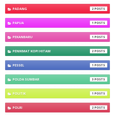
PADANG
2
PAPUA
1
PEKANBARU
1
PENIKMAT KOPI HITAM
2
PESSEL
1
POLDA SUMBAR
3
POLITIK
1
POLRI
2