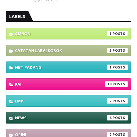
LABELS
AMBON
1
CATATAN LABAI KOROK
5
HBT PADANG
1
KAI
19
LMP
2
NEWS
6
OPINI
2