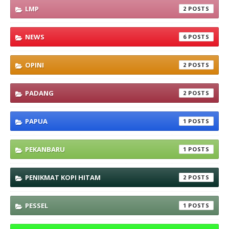
LMP
2
NEWS
6
OPINI
2
PADANG
2
PAPUA
1
PEKANBARU
1
PENIKMAT KOPI HITAM
2
PESSEL
1