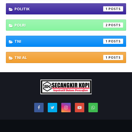
POLITIK
1
POLRI
2
TNI
1
TNI AL
1