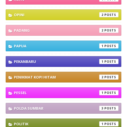
OPINI
2
PADANG
2
PAPUA
1
PEKANBARU
1
PENIKMAT KOPI HITAM
2
PESSEL
1
POLDA SUMBAR
3
POLITIK
1