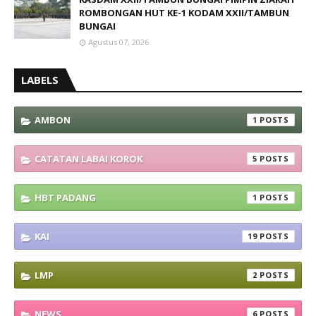
ROMBONGAN HUT KE-1 KODAM XXII/TAMBUN
BUNGAI
Agustus 07, 2026
LABELS
AMBON
1
CATATAN LABAI KOROK
5
HBT PADANG
1
KAI
19
LMP
2
NEWS
6