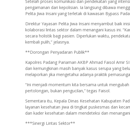
Setelah proses komunikasi dan pendekatan yang intensi
pengamanan dari kepolisian. Ia langsung dibawa meng
Pelita Jiwa Insani yang terletak di kawasan Bypass Pa
Direktur Yayasan Pelita Jiwa Insani menyambut baik ini
kolaborasi lintas sektor dalam menangani kasus ini. “K
secara holistik bagi pasien. Diperlukan waktu, pendeka
kembali pulih,” jelasnya.
**Dorongan Penyadaran Publik**
Kapolres Padang Pariaman AKBP Ahmad Faisol Amir SI
dan kemungkinan masih banyak kasus serupa yang belu
melaporkan jika mengetahui adanya praktik pemasunga
“Ini menjadi momentum kita bersama untuk mengubah
pertolongan, bukan pengucilan,” tegas Faisol.
Sementara itu, Kepala Dinas Kesehatan Kabupaten Pad
layanan kesehatan jiwa di tingkat puskesmas dan keca
dan kader kesehatan dalam mendeteksi dan menangani k
***Sinergi Lintas Sektor**