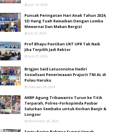
Juni 13, 2024
Puncak Peringatan Hari Anak Tahun 2024,
SD Hang Tuah Ramaikan Dengan Lomba
Mewarnai Dan Makan Bergizi
Juli 23, 2024
Prof Bhayu Pastikan UKT UPR Tak Naik
Jika Terpilih Jadi Rektor
Juni 27, 2026
Brigjen Said Latuconsina Hadiri
Sosialisasi Penerimaaan Prajurit TNI AL di
Pulau Haruku
Februari 24, 2024
AKBP Agung Tribawanto Turun ke Titik
Terparah, Polres–Forkopimda Pasbar
Salurkan Sembako untuk Korban Banjir &
Longsor
November 29, 2025
Sertu Pariyo Babinsa Sungai Jingah