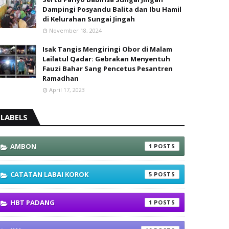
Dampingi Posyandu Balita dan Ibu Hamil
di Kelurahan Sungai Jingah
November 18, 2024
Isak Tangis Mengiringi Obor di Malam
Lailatul Qadar: Gebrakan Menyentuh
Fauzi Bahar Sang Pencetus Pesantren
Ramadhan
April 17, 2023
LABELS
AMBON
1
CATATAN LABAI KOROK
5
HBT PADANG
1