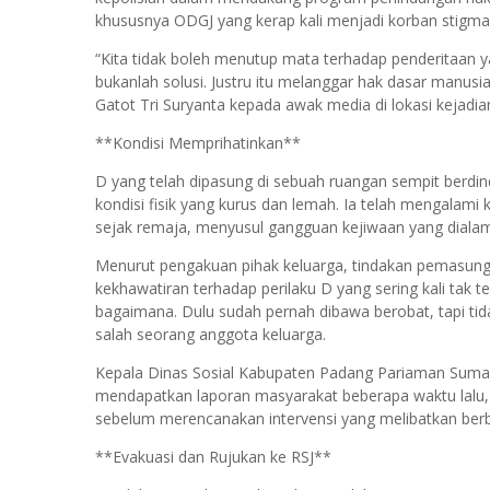
khususnya ODGJ yang kerap kali menjadi korban stigma
“Kita tidak boleh menutup mata terhadap penderitaan 
bukanlah solusi. Justru itu melanggar hak dasar manusia
Gatot Tri Suryanta kepada awak media di lokasi kejadia
**Kondisi Memprihatinkan**
D yang telah dipasung di sebuah ruangan sempit berdi
kondisi fisik yang kurus dan lemah. Ia telah mengalam
sejak remaja, menyusul gangguan kejiwaan yang dialam
Menurut pengakuan pihak keluarga, tindakan pemasung
kekhawatiran terhadap perilaku D yang sering kali tak 
bagaimana. Dulu sudah pernah dibawa berobat, tapi tida
salah seorang anggota keluarga.
Kepala Dinas Sosial Kabupaten Padang Pariaman Sumar
mendapatkan laporan masyarakat beberapa waktu lalu
sebelum merencanakan intervensi yang melibatkan berb
**Evakuasi dan Rujukan ke RSJ**