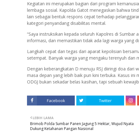
Kegiatan ini merupakan bagian dari program kemanusia
lembaga sosial. Kapolda Gatot menegaskan bahwa tindak
lain sebagai bentuk respons cepat terhadap pelangga
kategori penyandang disabilitas mental.
“Saya instruksikan kepada seluruh Kapolres di Sumbar ag
informasi, dan memastikan tidak ada lagi warga yang d
Langkah cepat dan tegas dari aparat kepolisian bersam
setempat. Banyak warga yang mengaku terenyuh dan me
Dengan keberangkatan D menuju RSJ diiringi doa dari w
masa depan yang lebih baik pun kini terbuka. Kasus in
ODGJ bukan sekadar belas kasihan, tapi sebuah kewaji
Facebook
Twitter
LEBIH LAMA
Brimob Polda Sumbar Panen Jagung 5 Hektar, Wujud Nyata
Dukung Ketahanan Pangan Nasional