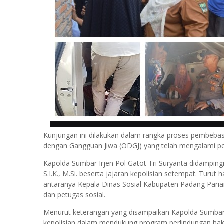
Kunjungan ini dilakukan dalam rangka proses pembebasa
dengan Gangguan Jiwa (ODGJ) yang telah mengalami pem
Kapolda Sumbar Irjen Pol Gatot Tri Suryanta didampin
S.I.K., M.Si. beserta jajaran kepolisian setempat. Turut
antaranya Kepala Dinas Sosial Kabupaten Padang Pari
dan petugas sosial.
Menurut keterangan yang disampaikan Kapolda Sumbar, 
kepolisian dalam mendukung program perlindungan hak