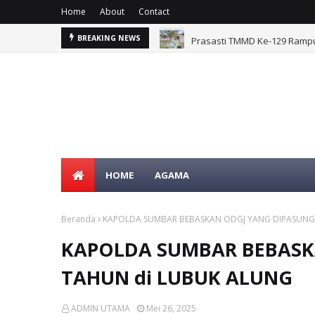
Home
About
Contact
mpung Sesor
Prasasti TMMD Ke-129 Ramp
BREAKING NEWS
HOME
AGAMA
Beranda
KAPOLDA SUMBAR BEBASKAN ODGJ YANG DIPASUNG
KAPOLDA SUMBAR BEBASK
TAHUN di LUBUK ALUNG
ADMIN UTAMA
Mei 26, 2025