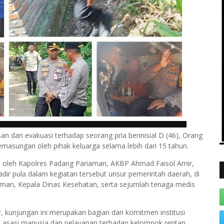
n dan evakuasi terhadap seorang pria berinisial D (46), Orang
asungan oleh pihak keluarga selama lebih dari 15 tahun.
gi oleh Kapolres Padang Pariaman, AKBP Ahmad Faisol Amir,
 hadir pula dalam kegiatan tersebut unsur pemerintah daerah, di
aman, Kepala Dinas Kesehatan, serta sejumlah tenaga medis
kunjungan ini merupakan bagian dari komitmen institusi
 asasi manusia dan pelayanan terhadap kelompok rentan,