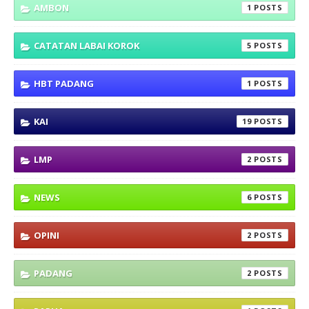
AMBON
1
CATATAN LABAI KOROK
5
HBT PADANG
1
KAI
19
LMP
2
NEWS
6
OPINI
2
PADANG
2