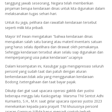
tanggung jawab seseorang, Negara telah memberikan
pinjaman berupa kendaraan dinas untuk kita digunakan dalam
melaksanakan tugas sehari-hari.
Untuk itu jaga, pelihara dan rawatlah kendaraan tersebut
seperti milik kita pribadi.
Mayor Inf Irwan mengatakan "bahwa kendaraan dinas
merupakan salah satu barang atau materil inventaris satuan
yang harus selalu dipelihara dan dirawat oleh pemakainya.
Sehingga kendaraan tersebut akan selalu siap digunakan dan
memperpanjang usia pakai kendaraan".ucapnya
Dalam kesempatan ini, Kasubgar juga mengapresiasi seluruh
personil yang sudah taat dan patuh dengan aturan
berkendaraan.tidak ada yang menggunakan kendaraan
Bodong /setengahaan dan taat bayar pajak.
Dikutip dari giat saat upacara operasi gaktib dan yustisi
beberapa minggu lalu Kaskogartap Marsma TNI Sentot Adhi
Kurnianto, S.H., M.H. saat gelar upacara operasi yustisi 2023
menekankan kepada para prajurit TNI khususnya personil
jajaran Garnisun II/Bdg harus menjadi contoh terbaik.