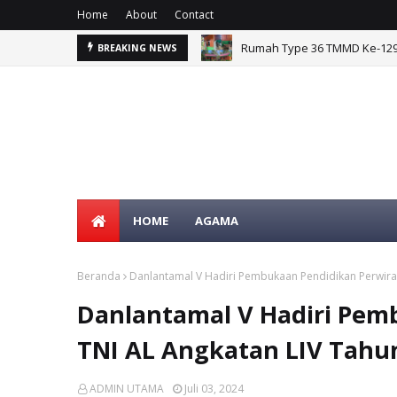
Home
About
Contact
g Sesor
Rumah Type 36 TMMD Ke-129 
BREAKING NEWS
HOME
AGAMA
Beranda
Danlantamal V Hadiri Pembukaan Pendidikan Perwira
Danlantamal V Hadiri Pem
TNI AL Angkatan LIV Tahu
ADMIN UTAMA
Juli 03, 2024