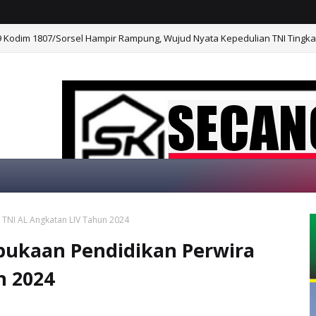
Kodim 1807/Sorsel Hampir Rampung, Wujud Nyata Kepedulian TNI Tingk
 TNI AL Angkatan LIV Tahun 2024
SELAMAT DATANG DI WEBSITE KAMI, "
bukaan Pendidikan Perwira
n 2024