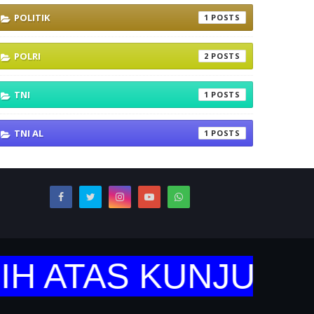
POLITIK
1
POLRI
2
TNI
1
TNI AL
1
 ATAS KUNJUNGANN