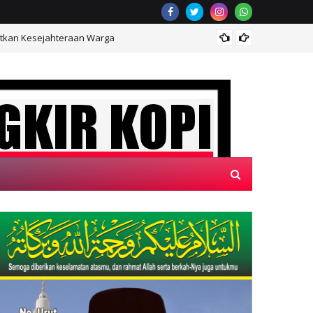
atkan Kesejahteraan Warga
Satgas
SECANGKIR KOPI"