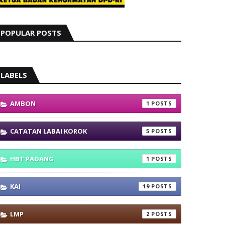
POPULAR POSTS
LABELS
AMBON
1
CATATAN LABAI KOROK
5
HBT PADANG
1
KAI
19
LMP
2