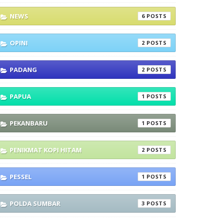
NEWS
6
OPINI
2
PADANG
2
PAPUA
1
PEKANBARU
1
PENIKMAT KOPI HITAM
2
PESSEL
1
POLDA SUMBAR
3