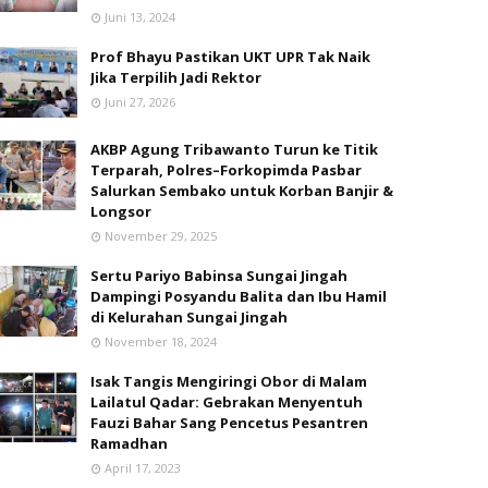
Juni 13, 2024
Prof Bhayu Pastikan UKT UPR Tak Naik
Jika Terpilih Jadi Rektor
Juni 27, 2026
AKBP Agung Tribawanto Turun ke Titik
Terparah, Polres–Forkopimda Pasbar
Salurkan Sembako untuk Korban Banjir &
Longsor
November 29, 2025
Sertu Pariyo Babinsa Sungai Jingah
Dampingi Posyandu Balita dan Ibu Hamil
di Kelurahan Sungai Jingah
November 18, 2024
Isak Tangis Mengiringi Obor di Malam
Lailatul Qadar: Gebrakan Menyentuh
Fauzi Bahar Sang Pencetus Pesantren
Ramadhan
April 17, 2023