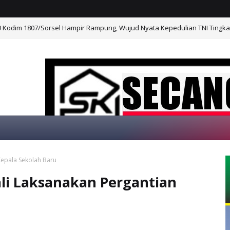
Kodim 1807/Sorsel Hampir Rampung, Wujud Nyata Kepedulian TNI Tingk
an Kesehatan Warga Masyarakat dan Personel Tetap Prima Demi Sukses
epala Sekolah Baru
MAT DATANG DI WEBSITE KAMI, "SECANGKIR 
i Laksanakan Pergantian