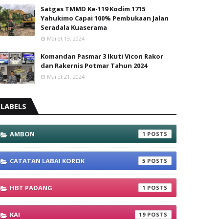
Satgas TMMD Ke-119 Kodim 1715
Yahukimo Capai 100% Pembukaan Jalan
Seradala Kuaserama
Maret 13, 2024
Komandan Pasmar 3 Ikuti Vicon Rakor
dan Rakernis Potmar Tahun 2024
Maret 21, 2024
LABELS
AMBON
1
CATATAN LABAI KOROK
5
HBT PADANG
1
KAI
19