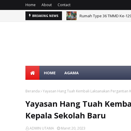
Home
About
Contact
Rumah Type 36 TMMD Ke-129 
BREAKING NEWS
Satgas TMMD Ke-129 Pastik
HOME
AGAMA
Beranda
Yayasan Hang Tuah Kembali Laksanakan Pergantian K
SELA
Yayasan Hang Tuah Kembal
Kepala Sekolah Baru
ADMIN UTAMA
Maret 20, 2023