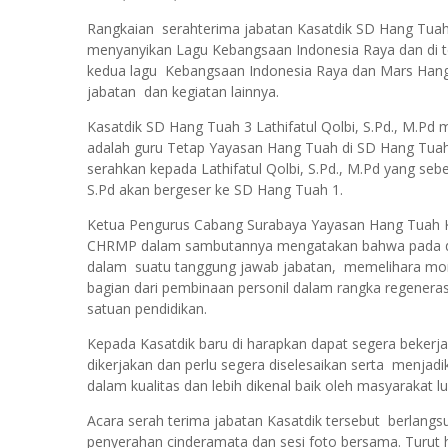
Rangkaian serahterima jabatan Kasatdik SD Hang Tuah
menyanyikan Lagu Kebangsaan Indonesia Raya dan di 
kedua lagu Kebangsaan Indonesia Raya dan Mars Hang 
jabatan dan kegiatan lainnya.
Kasatdik SD Hang Tuah 3 Lathifatul Qolbi, S.Pd., M.
adalah guru Tetap Yayasan Hang Tuah di SD Hang Tuah 
serahkan kepada Lathifatul Qolbi, S.Pd., M.Pd yang se
S.Pd akan bergeser ke SD Hang Tuah 1.
Ketua Pengurus Cabang Surabaya Yayasan Hang Tuah Kol
CHRMP dalam sambutannya mengatakan bahwa pada das
dalam suatu tanggung jawab jabatan, memelihara mo
bagian dari pembinaan personil dalam rangka regenerasi
satuan pendidikan.
Kepada Kasatdik baru di harapkan dapat segera beke
dikerjakan dan perlu segera diselesaikan serta menjadi
dalam kualitas dan lebih dikenal baik oleh masyarakat lu
Acara serah terima jabatan Kasatdik tersebut berlang
penyerahan cinderamata dan sesi foto bersama. Turut 