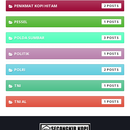
PENIKMAT KOPI HITAM
2
PESSEL
1
POLDA SUMBAR
3
POLITIK
1
POLRI
2
TNI
1
TNI AL
1