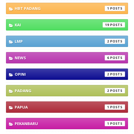
HBT PADANG
1
KAI
19
LMP
2
NEWS
6
OPINI
2
PADANG
2
PAPUA
1
PEKANBARU
1