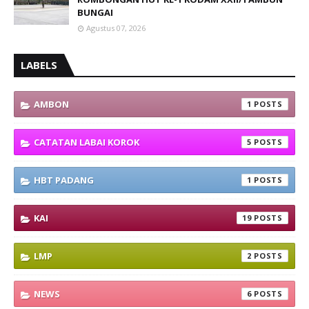
BUNGAI
Agustus 07, 2026
LABELS
AMBON
1
CATATAN LABAI KOROK
5
HBT PADANG
1
KAI
19
LMP
2
NEWS
6