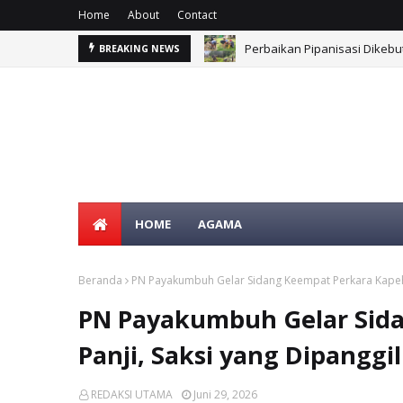
Home
About
Contact
Perbaikan Pipanisasi Dikebu
BREAKING NEWS
HOME
AGAMA
Beranda
PN Payakumbuh Gelar Sidang Keempat Perkara Kapeh P
PN Payakumbuh Gelar Sid
Panji, Saksi yang Dipanggi
REDAKSI UTAMA
Juni 29, 2026