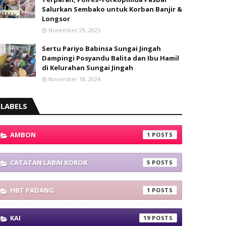
Salurkan Sembako untuk Korban Banjir &
Longsor
November 29, 2025
Sertu Pariyo Babinsa Sungai Jingah
Dampingi Posyandu Balita dan Ibu Hamil
di Kelurahan Sungai Jingah
November 18, 2024
LABELS
AMBON
1
CATATAN LABAI KOROK
5
HBT PADANG
1
KAI
19