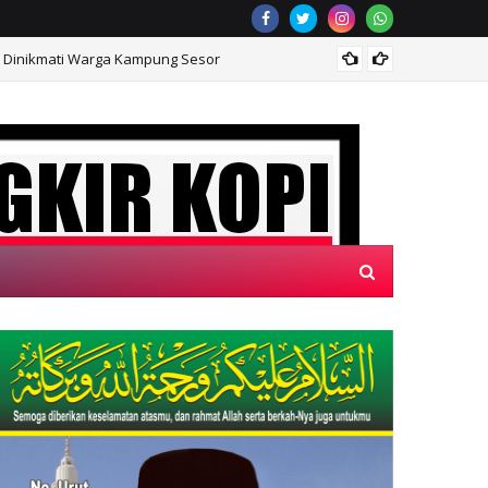
ra Dinikmati Warga Kampung Sesor
Prasas
CANGKIR KOPI"