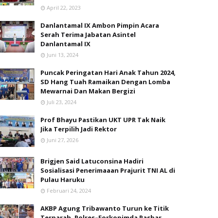
April 22, 2023
Danlantamal IX Ambon Pimpin Acara
Serah Terima Jabatan Asintel
Danlantamal IX
Juni 13, 2024
Puncak Peringatan Hari Anak Tahun 2024,
SD Hang Tuah Ramaikan Dengan Lomba
Mewarnai Dan Makan Bergizi
Juli 23, 2024
Prof Bhayu Pastikan UKT UPR Tak Naik
Jika Terpilih Jadi Rektor
Juni 27, 2026
Brigjen Said Latuconsina Hadiri
Sosialisasi Penerimaaan Prajurit TNI AL di
Pulau Haruku
Februari 24, 2024
AKBP Agung Tribawanto Turun ke Titik
Terparah, Polres–Forkopimda Pasbar