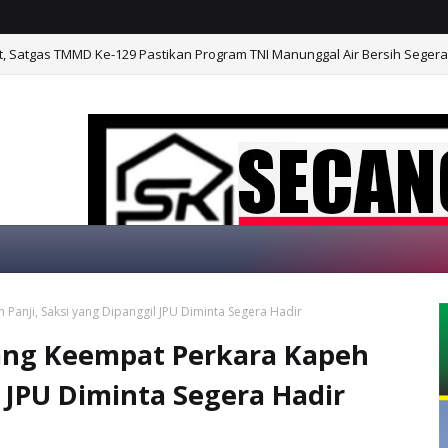
t, Satgas TMMD Ke-129 Pastikan Program TNI Manunggal Air Bersih Sege
anji, Saksi yang Dipanggil JPU Diminta Segera Hadir
SELAMAT DATANG DI WEBSITE KAMI, "SE
ang Keempat Perkara Kapeh
l JPU Diminta Segera Hadir