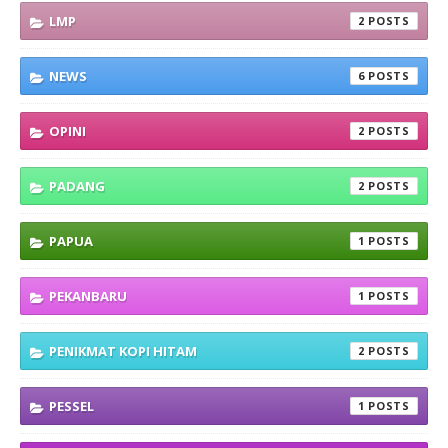
LMP
2
NEWS
6
OPINI
2
PADANG
2
PAPUA
1
PEKANBARU
1
PENIKMAT KOPI HITAM
2
PESSEL
1