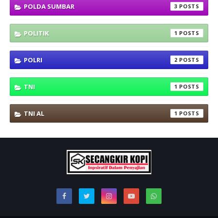
POLDA SUMBAR
3
POLITIK
1
POLRI
2
TNI
1
TNI AL
1