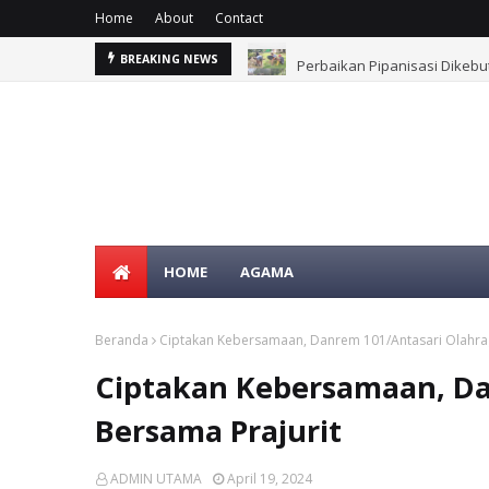
Home
About
Contact
Perbaikan Pipanisasi Dikebu
BREAKING NEWS
HOME
AGAMA
Beranda
Ciptakan Kebersamaan, Danrem 101/Antasari Olahra
Ciptakan Kebersamaan, Da
Bersama Prajurit
ADMIN UTAMA
April 19, 2024