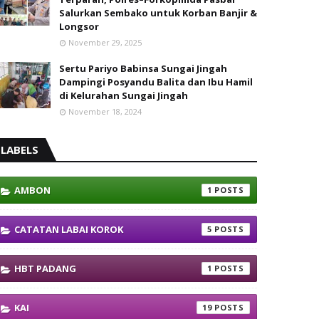
Salurkan Sembako untuk Korban Banjir &
Longsor
November 29, 2025
Sertu Pariyo Babinsa Sungai Jingah
Dampingi Posyandu Balita dan Ibu Hamil
di Kelurahan Sungai Jingah
November 18, 2024
LABELS
AMBON
1
CATATAN LABAI KOROK
5
HBT PADANG
1
KAI
19