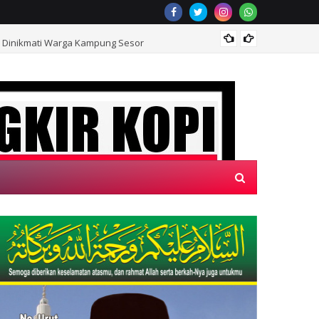
ra Dinikmati Warga Kampung Sesor
Prasas
 DI WEBSITE KAMI, "SECANGKIR KOPI"