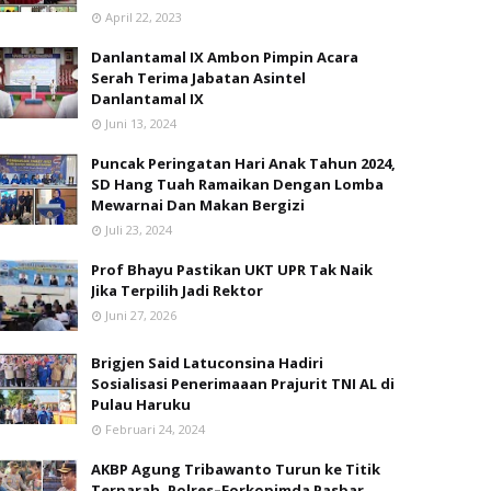
April 22, 2023
Danlantamal IX Ambon Pimpin Acara
Serah Terima Jabatan Asintel
Danlantamal IX
Juni 13, 2024
Puncak Peringatan Hari Anak Tahun 2024,
SD Hang Tuah Ramaikan Dengan Lomba
Mewarnai Dan Makan Bergizi
Juli 23, 2024
Prof Bhayu Pastikan UKT UPR Tak Naik
Jika Terpilih Jadi Rektor
Juni 27, 2026
Brigjen Said Latuconsina Hadiri
Sosialisasi Penerimaaan Prajurit TNI AL di
Pulau Haruku
Februari 24, 2024
AKBP Agung Tribawanto Turun ke Titik
Terparah, Polres–Forkopimda Pasbar