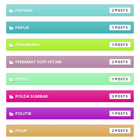
PADANG
2
PAPUA
1
PEKANBARU
1
PENIKMAT KOPI HITAM
2
PESSEL
1
POLDA SUMBAR
3
POLITIK
1
POLRI
2