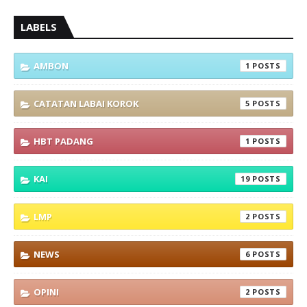
LABELS
AMBON
1
CATATAN LABAI KOROK
5
HBT PADANG
1
KAI
19
LMP
2
NEWS
6
OPINI
2