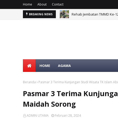
Home
About
Contact
Rehab Jembatan TMMD Ke-129
BREAKING NEWS
HOME
AGAMA
Beranda
Pasmar 3 Terima Kunjungan Studi Wisata TK Islam A
Pasmar 3 Terima Kunjungan
Maidah Sorong
ADMIN UTAMA
Februari 28, 2024