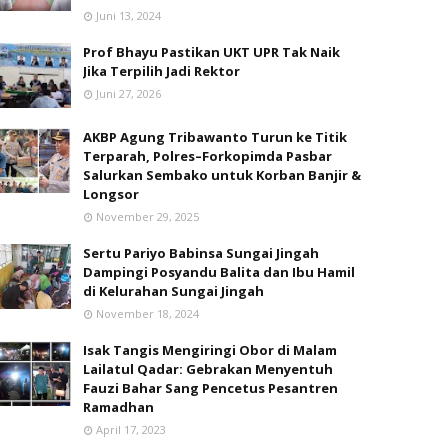
Juni 13, 2024
Prof Bhayu Pastikan UKT UPR Tak Naik
Jika Terpilih Jadi Rektor
Juni 27, 2026
AKBP Agung Tribawanto Turun ke Titik
Terparah, Polres–Forkopimda Pasbar
Salurkan Sembako untuk Korban Banjir &
Longsor
November 29, 2025
Sertu Pariyo Babinsa Sungai Jingah
Dampingi Posyandu Balita dan Ibu Hamil
di Kelurahan Sungai Jingah
November 18, 2024
Isak Tangis Mengiringi Obor di Malam
Lailatul Qadar: Gebrakan Menyentuh
Fauzi Bahar Sang Pencetus Pesantren
Ramadhan
April 17, 2023