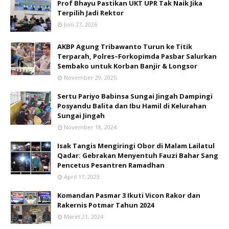
Prof Bhayu Pastikan UKT UPR Tak Naik Jika
Terpilih Jadi Rektor
Juni 27, 2026
AKBP Agung Tribawanto Turun ke Titik
Terparah, Polres–Forkopimda Pasbar Salurkan
Sembako untuk Korban Banjir & Longsor
November 29, 2025
Sertu Pariyo Babinsa Sungai Jingah Dampingi
Posyandu Balita dan Ibu Hamil di Kelurahan
Sungai Jingah
November 18, 2024
Isak Tangis Mengiringi Obor di Malam Lailatul
Qadar: Gebrakan Menyentuh Fauzi Bahar Sang
Pencetus Pesantren Ramadhan
April 17, 2023
Komandan Pasmar 3 Ikuti Vicon Rakor dan
Rakernis Potmar Tahun 2024
Maret 21, 2024