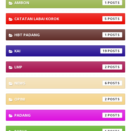
AMBON
1
CATATAN LABAI KOROK
5
HBT PADANG
1
KAI
19
LMP
2
NEWS
6
OPINI
2
PADANG
2