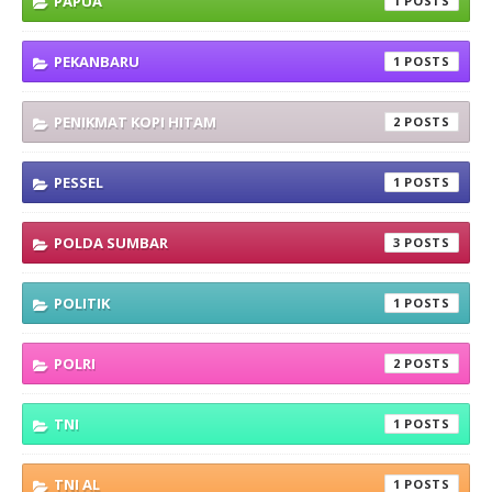
PAPUA
1
PEKANBARU
1
PENIKMAT KOPI HITAM
2
PESSEL
1
POLDA SUMBAR
3
POLITIK
1
POLRI
2
TNI
1
TNI AL
1