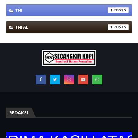
TNI
1
TNI AL
1
REDAKSI