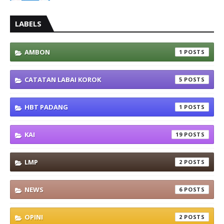
LABELS
AMBON
1
CATATAN LABAI KOROK
5
HBT PADANG
1
KAI
19
LMP
2
NEWS
6
OPINI
2