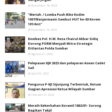
November 18, 2024
"Meriah..! Lomba Push Bike Kodim
1007/Banjarmasin Sambut HUT ke-63 Korem
101/Ant"
Desember 14, 2024
Kombes Pol. H.M. Reza Chairul Akbar Sidiq
Dorong PORM Menjadi Mitra Strategis
Ditlantas Polda Sumbar
Agustus 01, 2026
Pelepasan KJK 2023 dan pelayaran Asean Cadet
Sail
April 02, 2023
Pengurus P-KJI Sijunjung Terbentuk, Ketum
Siagian Apresiasi Ketua Wilayah Sumbar
Februari 21, 2024
Meraih Keberkahan Koramil 1802/01- Sorong
Bagikan Takjil