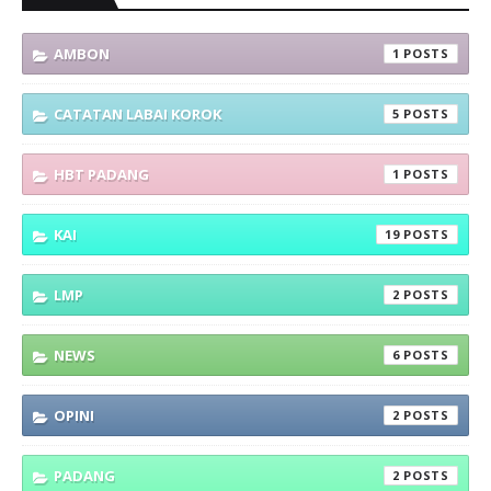
AMBON
1
CATATAN LABAI KOROK
5
HBT PADANG
1
KAI
19
LMP
2
NEWS
6
OPINI
2
PADANG
2