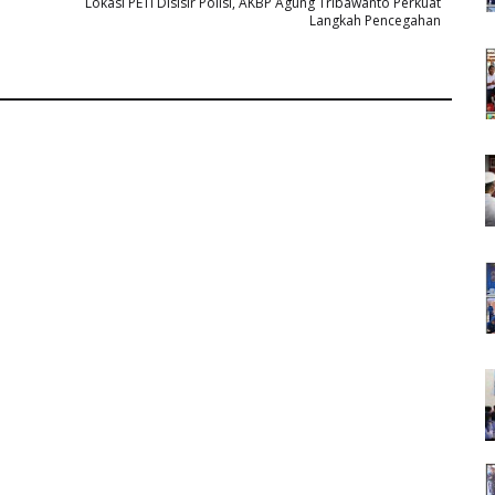
Lokasi PETI Disisir Polisi, AKBP Agung Tribawanto Perkuat
Langkah Pencegahan