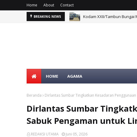
Home
About
Contact
Kodam XXII/Tambun Bungai M
BREAKING NEWS
HOME
AGAMA
Beranda
Dirlantas Sumbar Tingkatkan Kesadaran Penggunaan
Dirlantas Sumbar Tingka
Sabuk Pengaman untuk Li
REDAKSI UTAMA
Juni 05, 2026