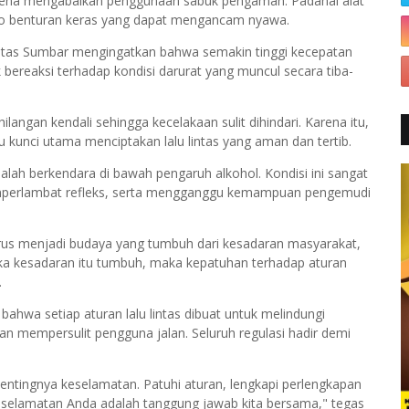
rena mengabaikan penggunaan sabuk pengaman. Padahal alat
iko benturan keras yang dapat mengancam nyawa.
antas Sumbar mengingatkan bahwa semakin tinggi kecepatan
ereaksi terhadap kondisi darurat yang muncul secara tiba-
angan kendali sehingga kecelakaan sulit dihindari. Karena itu,
 kunci utama menciptakan lalu lintas yang aman dan tertib.
lah berkendara di bawah pengaruh alkohol. Kondisi ini sangat
mperlambat refleks, serta mengganggu kemampuan pengemudi
rus menjadi budaya yang tumbuh dari kesadaran masyarakat,
ka kesadaran itu tumbuh, maka kepatuhan terhadap aturan
.
ahwa setiap aturan lalu lintas dibuat untuk melindungi
an mempersulit pengguna jalan. Seluruh regulasi hadir demi
entingnya keselamatan. Patuhi aturan, lengkapi perlengkapan
. Keselamatan Anda adalah tanggung jawab kita bersama," tegas