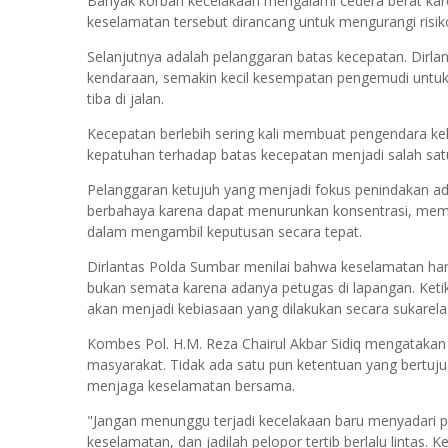
Banyak korban kecelakaan mengalami cedera berat ka
keselamatan tersebut dirancang untuk mengurangi ris
Selanjutnya adalah pelanggaran batas kecepatan. Dirl
kendaraan, semakin kecil kesempatan pengemudi untuk b
tiba di jalan.
Kecepatan berlebih sering kali membuat pengendara kehil
kepatuhan terhadap batas kecepatan menjadi salah satu
Pelanggaran ketujuh yang menjadi fokus penindakan ada
berbahaya karena dapat menurunkan konsentrasi, me
dalam mengambil keputusan secara tepat.
Dirlantas Polda Sumbar menilai bahwa keselamatan ha
bukan semata karena adanya petugas di lapangan. Keti
akan menjadi kebiasaan yang dilakukan secara sukarela
Kombes Pol. H.M. Reza Chairul Akbar Sidiq mengatakan b
masyarakat. Tidak ada satu pun ketentuan yang bertuju
menjaga keselamatan bersama.
"Jangan menunggu terjadi kecelakaan baru menyadari p
keselamatan, dan jadilah pelopor tertib berlalu lintas