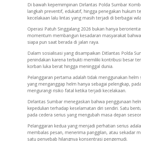
Di bawah kepemimpinan Dirlantas Polda Sumbar Kombes Po
langkah preventif, edukatif, hingga penegakan hukum 
kecelakaan lalu lintas yang masih terjadi di berbagai wi
Operasi Patuh Singgalang 2026 bukan hanya berorientasi
momentum membangun kesadaran masyarakat bahwa kes
siapa pun saat berada di jalan raya.
Dalam sosialisasi yang disampaikan Ditlantas Polda Sum
penindakan karena terbukti memiliki kontribusi besar te
korban luka berat hingga meninggal dunia.
Pelanggaran pertama adalah tidak menggunakan helm 
yang menganggap helm hanya sebagai pelengkap, pada
mengurangi risiko fatal ketika terjadi kecelakaan.
Dirlantas Sumbar menegaskan bahwa penggunaan helm 
kepedulian terhadap keselamatan diri sendiri. Satu ben
pada cedera serius yang mengubah masa depan seseor
Pelanggaran kedua yang menjadi perhatian serius ada
membalas pesan, menerima panggilan, atau sekadar mel
satu penyebab hilangnya konsentrasi pengemudi.