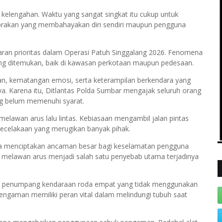
 kelengahan. Waktu yang sangat singkat itu cukup untuk
brakan yang membahayakan diri sendiri maupun pengguna
saran prioritas dalam Operasi Patuh Singgalang 2026. Fenomena
ng ditemukan, baik di kawasan perkotaan maupun pedesaan.
n, kematangan emosi, serta keterampilan berkendara yang
ya. Karena itu, Ditlantas Polda Sumbar mengajak seluruh orang
ng belum memenuhi syarat.
elawan arus lalu lintas. Kebiasaan mengambil jalan pintas
ecelakaan yang merugikan banyak pihak.
uga menciptakan ancaman besar bagi keselamatan pengguna
n melawan arus menjadi salah satu penyebab utama terjadinya
un penumpang kendaraan roda empat yang tidak menggunakan
engaman memiliki peran vital dalam melindungi tubuh saat