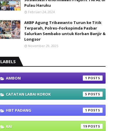
Pulau Haruku
Februari 24, 2024
AKBP Agung Tribawanto Turun ke Titik
Terparah, Polres–Forkopimda Pasbar
Salurkan Sembako untuk Korban Banjir &
Longsor
November 29, 2025
LABELS
AMBON
1
CATATAN LABAI KOROK
5
HBT PADANG
1
KAI
19