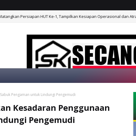
atangkan Persiapan HUT Ke-1, Tampilkan Kesiapan Operasional dan Atrak
 Sabuk Pengaman untuk Lindungi Pengemudi
SELAMAT DATANG DI WEBSITE KAMI, "SEC
tkan Kesadaran Penggunaan
ndungi Pengemudi