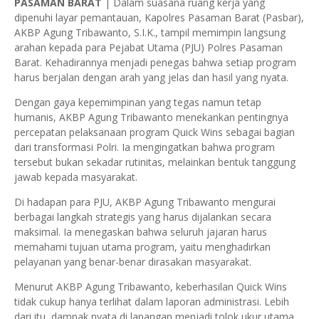
PASAMAN BARAT
| Dalam suasana ruang kerja yang
dipenuhi layar pemantauan, Kapolres Pasaman Barat (Pasbar),
AKBP Agung Tribawanto, S.I.K., tampil memimpin langsung
arahan kepada para Pejabat Utama (PJU) Polres Pasaman
Barat. Kehadirannya menjadi penegas bahwa setiap program
harus berjalan dengan arah yang jelas dan hasil yang nyata.
Dengan gaya kepemimpinan yang tegas namun tetap
humanis, AKBP Agung Tribawanto menekankan pentingnya
percepatan pelaksanaan program Quick Wins sebagai bagian
dari transformasi Polri. Ia mengingatkan bahwa program
tersebut bukan sekadar rutinitas, melainkan bentuk tanggung
jawab kepada masyarakat.
Di hadapan para PJU, AKBP Agung Tribawanto mengurai
berbagai langkah strategis yang harus dijalankan secara
maksimal. Ia menegaskan bahwa seluruh jajaran harus
memahami tujuan utama program, yaitu menghadirkan
pelayanan yang benar-benar dirasakan masyarakat.
Menurut AKBP Agung Tribawanto, keberhasilan Quick Wins
tidak cukup hanya terlihat dalam laporan administrasi. Lebih
dari itu, dampak nyata di lapangan menjadi tolok ukur utama