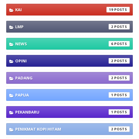
KAI
19
LMP
2
NEWS
6
OPINI
2
PADANG
2
PAPUA
1
PEKANBARU
1
PENIKMAT KOPI HITAM
2