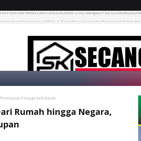
atangkan Persiapan HUT Ke-1, Tampilkan Kesiapan Operasional dan Atrak
, Perempuan Penjaga Kehidupan
SELAMAT DATANG 
ari Rumah hingga Negara,
upan