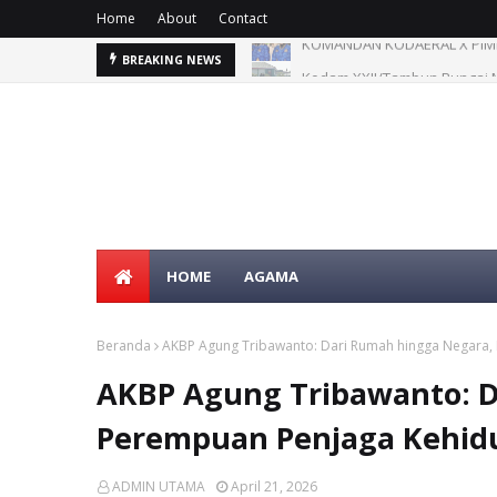
Home
About
Contact
Kodam XXII/Tambun Bungai M
BREAKING NEWS
HOME
AGAMA
Beranda
AKBP Agung Tribawanto: Dari Rumah hingga Negara
AKBP Agung Tribawanto: D
Perempuan Penjaga Kehid
ADMIN UTAMA
April 21, 2026