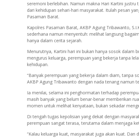
seremoni berlebihan. Namun makna Hari Kartini justru t
dari kehidupan sehari-hari masyarakat. Itulah pesan ya
Pasaman Barat.
Kapolres Pasaman Barat, AKBP Agung Tribawanto, S.I.
sederhana namun menyentuh: melihat langsung bagaim
hanya dalam cerita sejarah.
Menurutnya, Kartini hari ini bukan hanya sosok dalam bu
mengurus keluarga, perempuan yang bekerja tanpa lel
kehidupan.
“Banyak perempuan yang bekerja dalam diam, tanpa soro
AKBP Agung Tribawanto dengan nada tenang namun te
Ia menilai, selama ini penghormatan terhadap perempua
masih banyak yang belum benar-benar memberikan ruang 
momen untuk melihat kenyataan, bukan sekadar menge
Di tengah tugas kepolisian yang dekat dengan masya
perempuan sangat terasa, terutama dalam menjaga keta
“Kalau keluarga kuat, masyarakat juga akan kuat. Dan 