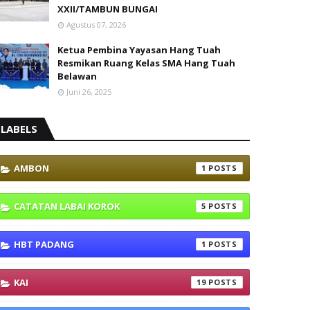
XXII/TAMBUN BUNGAI
Agustus 07, 2026
Ketua Pembina Yayasan Hang Tuah
Resmikan Ruang Kelas SMA Hang Tuah
Belawan
Juni 26, 2025
LABELS
AMBON
1
CATATAN LABAI KOROK
5
HBT PADANG
1
KAI
19