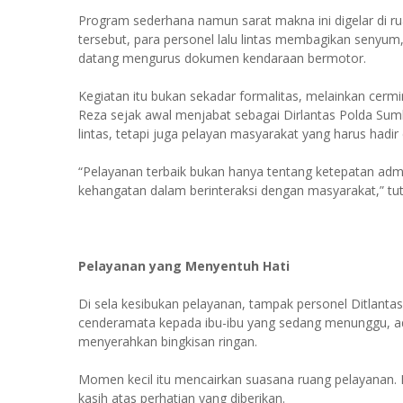
Program sederhana namun sarat makna ini digelar di r
tersebut, para personel lalu lintas membagikan seny
datang mengurus dokumen kendaraan bermotor.
Kegiatan itu bukan sekadar formalitas, melainkan cerm
Reza sejak awal menjabat sebagai Dirlantas Polda Sum
lintas, tetapi juga pelayan masyarakat yang harus hadi
“Pelayanan terbaik bukan hanya tentang ketepatan admin
kehangatan dalam berinteraksi dengan masyarakat,” t
Pelayanan yang Menyentuh Hati
Di sela kesibukan pelayanan, tampak personel Ditlan
cenderamata kepada ibu-ibu yang sedang menunggu, ad
menyerahkan bingkisan ringan.
Momen kecil itu mencairkan suasana ruang pelayanan.
kasih atas perhatian yang diberikan.