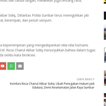
rkas dan tanda tangan, melainkan juga tentang rasa,
ar Sidiq, Ditlantas Polda Sumbar terus meneguhkan jati
nal, berempati, dan penuh senyum.
a kepemimpinan yang mengedepankan nilai-nilai humanis
.M. Reza Chairul Akbar Sidiq menunjukkan bahwa dalam tugas
a seribu kata birokrasi.
LEBIH BARU
Kombes Reza Chairul Akbar Sidiq: Ubah Penegakan Hukum Jadi
Edukasi, Demi Keselamatan Jalan Raya Sumbar