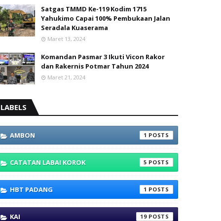
Satgas TMMD Ke-119 Kodim 1715
Yahukimo Capai 100% Pembukaan Jalan
Seradala Kuaserama
Maret 13, 2024
Komandan Pasmar 3 Ikuti Vicon Rakor
dan Rakernis Potmar Tahun 2024
Maret 21, 2024
LABELS
AMBON
1
CATATAN LABAI KOROK
5
HBT PADANG
1
KAI
19