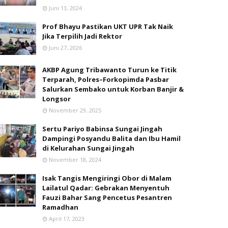
Juni 13, 2024
Prof Bhayu Pastikan UKT UPR Tak Naik
Jika Terpilih Jadi Rektor
Juni 27, 2026
AKBP Agung Tribawanto Turun ke Titik
Terparah, Polres–Forkopimda Pasbar
Salurkan Sembako untuk Korban Banjir &
Longsor
November 29, 2025
Sertu Pariyo Babinsa Sungai Jingah
Dampingi Posyandu Balita dan Ibu Hamil
di Kelurahan Sungai Jingah
November 18, 2024
Isak Tangis Mengiringi Obor di Malam
Lailatul Qadar: Gebrakan Menyentuh
Fauzi Bahar Sang Pencetus Pesantren
Ramadhan
April 17, 2023