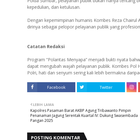
Polda Sumbar, pelayanan publik bukan hanya tentang be
kepedulian, dan ketulusan.
Dengan kepemimpinan humanis Kombes Reza Chairul Akb
dirinya sebagai pelopor pelayanan publik yang profesio
Catatan Redaksi
Program “Polantas Menyapa” menjadi bukti nyata bahw
dapat mengubah wajah pelayanan publik. Kombes Pol H
Polri, hati dan senyum sering kali lebih bermakna daripad
Facebook
Twitter
LEBIH LAMA
Kapolres Pasaman Barat AKBP Agung Tribawanto Pimpin
Penanaman Jagung Serentak Kuartal IV: Dukung Swasembada
Pangan 2025
POSTING KOMENTAR