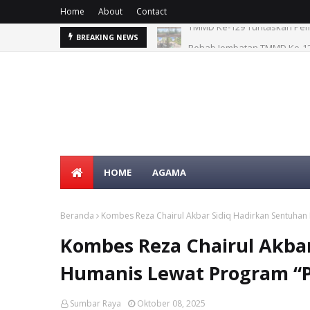
Home
About
Contact
Rehab Jembatan TMMD Ke-129
BREAKING NEWS
HOME
AGAMA
Beranda
Kombes Reza Chairul Akbar Sidiq Hadirkan Sentuha
Kombes Reza Chairul Akba
Humanis Lewat Program “
Sumbar Raya
Oktober 08, 2025