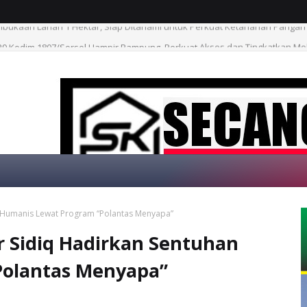
 Kodim 1807/Sorsel Hampir Rampung, Perkuat Akses dan Tingkatkan Mo
n Humanis Lewat Program “Polantas Menyapa”
SELAMAT DATAN
r Sidiq Hadirkan Sentuhan
Polantas Menyapa”