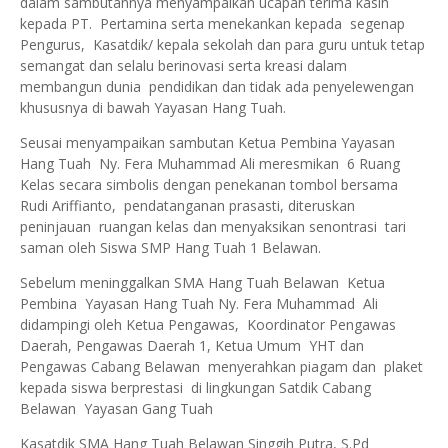
dalam sambutannya menyampaikan ucapan terima kasih
kepada PT. Pertamina serta menekankan kepada segenap
Pengurus, Kasatdik/ kepala sekolah dan para guru untuk tetap
semangat dan selalu berinovasi serta kreasi dalam
membangun dunia pendidikan dan tidak ada penyelewengan
khususnya di bawah Yayasan Hang Tuah.
Seusai menyampaikan sambutan Ketua Pembina Yayasan
Hang Tuah Ny. Fera Muhammad Ali meresmikan 6 Ruang
Kelas secara simbolis dengan penekanan tombol bersama
Rudi Ariffianto, pendatanganan prasasti, diteruskan
peninjauan ruangan kelas dan menyaksikan senontrasi tari
saman oleh Siswa SMP Hang Tuah 1 Belawan.
Sebelum meninggalkan SMA Hang Tuah Belawan Ketua
Pembina Yayasan Hang Tuah Ny. Fera Muhammad Ali
didampingi oleh Ketua Pengawas, Koordinator Pengawas
Daerah, Pengawas Daerah 1, Ketua Umum YHT dan
Pengawas Cabang Belawan menyerahkan piagam dan plaket
kepada siswa berprestasi di lingkungan Satdik Cabang
Belawan Yayasan Gang Tuah
Kasatdik SMA Hang Tuah Belawan Singgih Putra, S.Pd