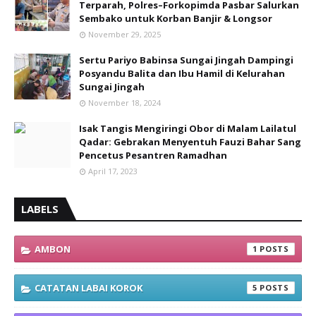
Terparah, Polres–Forkopimda Pasbar Salurkan
Sembako untuk Korban Banjir & Longsor
November 29, 2025
Sertu Pariyo Babinsa Sungai Jingah Dampingi
Posyandu Balita dan Ibu Hamil di Kelurahan
Sungai Jingah
November 18, 2024
Isak Tangis Mengiringi Obor di Malam Lailatul
Qadar: Gebrakan Menyentuh Fauzi Bahar Sang
Pencetus Pesantren Ramadhan
April 17, 2023
LABELS
AMBON
1
CATATAN LABAI KOROK
5