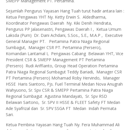
SMEPP Management PT. Pertamina.
Sejumlah Pengurus Yayasan Hang Tuah turut hadir antara lain :
Ketua Pengawas YHT Ny. Ketty Erwin S. Aldedharma,
Koordinator Pengawas Daerah Ny. Kiki Denih Hendrata,
Pengurus PP Jalasenastri, Pengawas Daerah I , Ketua Umum
Laksda (Purn) Dr. Dani Achdani, S.Sos., S.E., M.A.P , Executive
General Manager PT. Pertamina Patra Niaga Regional
Sumbagut, Manager CSR PT. Pertamina (Persero),
Komandan Lantamal I, Pengawas Cabang Belawan YHT, Vice
President CSR & SMEPP Management PT Pertamina
(Persero) Rudi Ariffianto, Group Head Operation Pertamina
Patra Niaga Regional Sumbagut Teddy Bariadi, Manager CSR
PT Pertamina (Persero) Mohamad Roby Hervindo, Manager
HSSE Haris Siantoro, Pjs. Fuel Terminal Medan Nova Anugrah
Wahyuono, Sr. Spv CSR & SMEPP Pertamina Patra Niaga
Regional Sumbagut Agustina Mandayati, Sr. Spv RSD
Belawan Sartono, Sr. SPV II HSSE & FLEET Safety FT Medan
Ade Syafrizal dan Sr. SPV SSGA FT Medan Indah Permata
Sari.
Ketua Pembina Yayasan Hang Tuah Ny. Fera Muhammad Ali