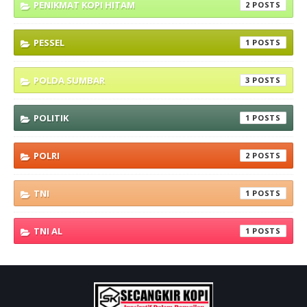
PENIKMAT KOPI HITAM
2
PESSEL
1
POLDA SUMBAR
3
POLITIK
1
POLRI
2
TNI
1
TNI AL
1