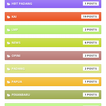
HBT PADANG
1
KAI
19
LMP
2
NEWS
6
OPINI
2
PADANG
2
PAPUA
1
PEKANBARU
1