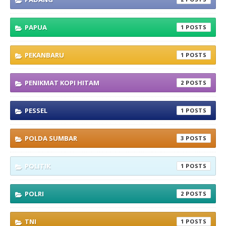
PAPUA
1
PEKANBARU
1
PENIKMAT KOPI HITAM
2
PESSEL
1
POLDA SUMBAR
3
POLITIK
1
POLRI
2
TNI
1