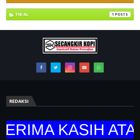
TNI AL
1
REDAKSI
RIMA KASIH ATAS