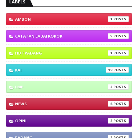
LABELS
AMBON
1
CATATAN LABAI KOROK
5
HBT PADANG
1
KAI
19
LMP
2
NEWS
6
OPINI
2
PADANG
2