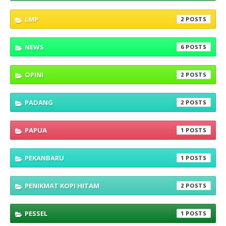
LMP
2
NEWS
6
OPINI
2
PADANG
2
PAPUA
1
PEKANBARU
1
PENIKMAT KOPI HITAM
2
PESSEL
1