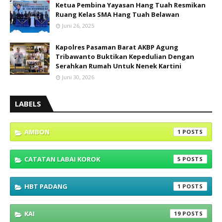
Ketua Pembina Yayasan Hang Tuah Resmikan
Ruang Kelas SMA Hang Tuah Belawan
Juni 26, 2025
Kapolres Pasaman Barat AKBP Agung
Tribawanto Buktikan Kepedulian Dengan
Serahkan Rumah Untuk Nenek Kartini
Juni 30, 2026
LABELS
AMBON
1
CATATAN LABAI KOROK
5
HBT PADANG
1
KAI
19