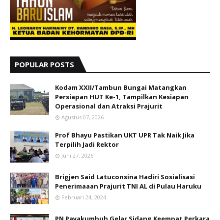
POPULAR POSTS
Kodam XXII/Tambun Bungai Matangkan
Persiapan HUT Ke-1, Tampilkan Kesiapan
Operasional dan Atraksi Prajurit
Agustus 07, 2026
Prof Bhayu Pastikan UKT UPR Tak Naik Jika
Terpilih Jadi Rektor
Juni 27, 2026
Brigjen Said Latuconsina Hadiri Sosialisasi
Penerimaaan Prajurit TNI AL di Pulau Haruku
Februari 24, 2024
PN Payakumbuh Gelar Sidang Keempat Perkara