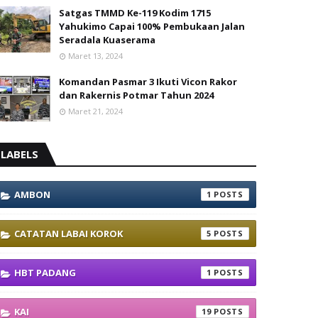
Satgas TMMD Ke-119 Kodim 1715
Yahukimo Capai 100% Pembukaan Jalan
Seradala Kuaserama
Maret 13, 2024
Komandan Pasmar 3 Ikuti Vicon Rakor
dan Rakernis Potmar Tahun 2024
Maret 21, 2024
LABELS
AMBON
1
CATATAN LABAI KOROK
5
HBT PADANG
1
KAI
19