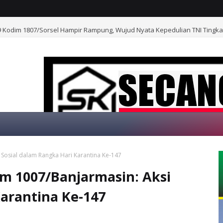
Kodim 1807/Sorsel Hampir Rampung, Wujud Nyata Kepedulian TNI Tingk
Sosial dalam Rangka Hari Karantina Ke-147
SELAMAT DATAN
m 1007/Banjarmasin: Aksi
Karantina Ke-147