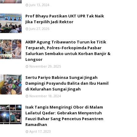
Juni 13, 2024
Prof Bhayu Pastikan UKT UPR Tak Naik
Jika Terpilih Jadi Rektor
Juni 27, 2026
AKBP Agung Tribawanto Turun ke Titik
Terparah, Polres–Forkopimda Pasbar
Salurkan Sembako untuk Korban Banjir &
Longsor
November 29, 2025
Sertu Pariyo Babinsa Sungai Jingah
Dampingi Posyandu Balita dan Ibu Hamil
di Kelurahan Sungai Jingah
November 18, 2024
Isak Tangis Mengiringi Obor di Malam
Lailatul Qadar: Gebrakan Menyentuh
Fauzi Bahar Sang Pencetus Pesantren
Ramadhan
April 17, 2023