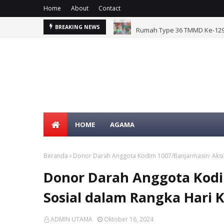
Home
About
Contact
g Sesor
Rumah Type 36 TMMD Ke-129 
BREAKING NEWS
HOME
AGAMA
Beranda
Donor Darah Anggota Kodim 1007/Banjarmasin: Aksi 
Donor Darah Anggota Kodi
Sosial dalam Rangka Hari 
ADMIN UTAMA
Oktober 16, 2024