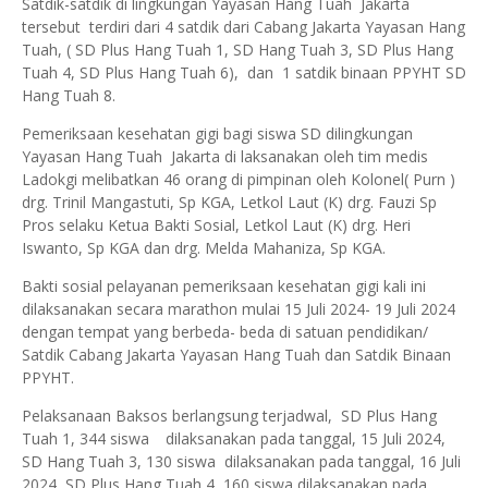
Satdik-satdik di lingkungan Yayasan Hang Tuah Jakarta
tersebut terdiri dari 4 satdik dari Cabang Jakarta Yayasan Hang
Tuah, ( SD Plus Hang Tuah 1, SD Hang Tuah 3, SD Plus Hang
Tuah 4, SD Plus Hang Tuah 6), dan 1 satdik binaan PPYHT SD
Hang Tuah 8.
Pemeriksaan kesehatan gigi bagi siswa SD dilingkungan
Yayasan Hang Tuah Jakarta di laksanakan oleh tim medis
Ladokgi melibatkan 46 orang di pimpinan oleh Kolonel( Purn )
drg. Trinil Mangastuti, Sp KGA, Letkol Laut (K) drg. Fauzi Sp
Pros selaku Ketua Bakti Sosial, Letkol Laut (K) drg. Heri
Iswanto, Sp KGA dan drg. Melda Mahaniza, Sp KGA.
Bakti sosial pelayanan pemeriksaan kesehatan gigi kali ini
dilaksanakan secara marathon mulai 15 Juli 2024- 19 Juli 2024
dengan tempat yang berbeda- beda di satuan pendidikan/
Satdik Cabang Jakarta Yayasan Hang Tuah dan Satdik Binaan
PPYHT.
Pelaksanaan Baksos berlangsung terjadwal, SD Plus Hang
Tuah 1, 344 siswa
dilaksanakan pada tanggal, 15 Juli 2024,
SD Hang Tuah 3, 130 siswa dilaksanakan pada tanggal, 16 Juli
2024, SD Plus Hang Tuah 4, 160 siswa dilaksanakan pada