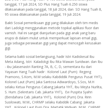
tanggal, 17 Juli 2024, SD Plus Hang Tuah 6.250 siswa
dilaksanakan pada tanggal, 18 Juli 2024, dan SD Hang Tuah 8,
95 siswa dilaksanakan pada tanggal, 19 Juli 2024.
Bakti Sosial pemeriksaan gigi yang dilakukan oleh tim medis
dari Ladokgi menggunakan metode topikal aplikasi fluor dan
varnish. Hal ini sangat dianjurkan pada gigi anak yang baru
erupsi di dalam mulut untuk memperkuat lapisan email gigi,
juga sebagai perawatan gigi yang dapat mencegah kerusakan
gigi.
Selama bakti sosial berlangsung, hadir Istri Kadiskesal Ibu
Meta Adang, Istri Kaladokgi Ibu Rita Wawan Suridwan. dan Ibu
- ibu Jalasenastri Ranting 7A, B, C, D, sementara itu dari
Yayasan Hang Tuah hadir : Kolonel Laut (Purn) Regeng
Pramono, S.Kom, M.M selaku Kabdiddik Pengurus Pusat YHT),
Kolonel Laut (Purn) Jaka Santosa Adiwardoyo, S.Sos, M.H
selaku Ketua Pengurus Cabang Jakarta YHT, Ibu Meyta Nurlita,
S. Hum. (Sekretaris Cab. Jakarta YHT), Evi Puspita Syahri
(Bendahara Cab. Jakarta YHT), Kolonel (Purn) Dra. Ririn
Susilowati, M.M., CHRMP selaku Kabiddik Cabang Jakarta
YHT, Kolonel Laut Purn Dra. Martatik Widiyati, M.M., CHRMP