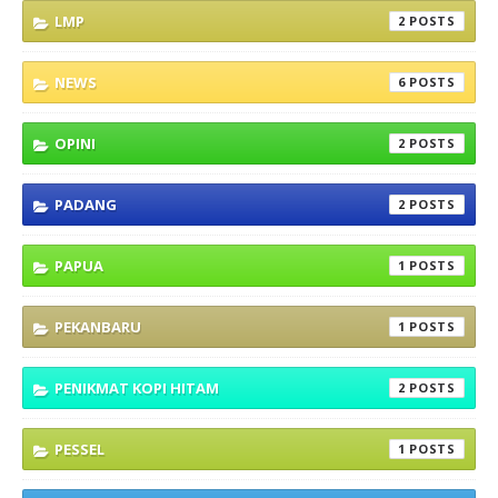
LMP
2
NEWS
6
OPINI
2
PADANG
2
PAPUA
1
PEKANBARU
1
PENIKMAT KOPI HITAM
2
PESSEL
1