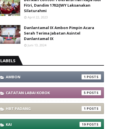
Fitri, Dandim 1702/JWY Laksanakan
Silaturahmi
April 22, 2023
Danlantamal IX Ambon Pimpin Acara
Serah Terima Jabatan Asintel
Danlantamal IX
Juni 13, 2024
LABELS
AMBON
1
CATATAN LABAI KOROK
5
HBT PADANG
1
KAI
19