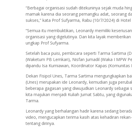
“Berbagai organisasi sudah ditekuninya sejak muda hin
mamak karena dia seorang pemangku adat, seorang datu
sukses,” kata Prof Sufyarma, Rabu (10/7/2024) di Hote
“Semua itu membuktikan, Leonardy memiliki keseriusa
organisasi yang digelutinya. Dan kita layak memberikan
ungkap Prof Sufyarma.
Setelah baca puisi, pembicara seperti Tarma Sartima (Dek
(Waketum PB Lemkari), Nisfan Jumadil (Waka I MPW Pemu
dipandu Isa Kurniawan, Koordinator Kapas (Komunitas
Dekan Fisipol Unes, Tarma Sartima mengungkapkan bahw
(Unes) merupakan ide Leonardy, kemudian juga perubah
beberapa gagasan yang diwujudkan Leonardy sebagai sa
kita majukan menjadi Kuliah Jumat Sabtu, yang digunak
Tarma.
Leonardy yang berhalangan hadir karena sedang berad
video, mengucapkan terima kasih atas kehadiran rekan-
tentang dirinya.