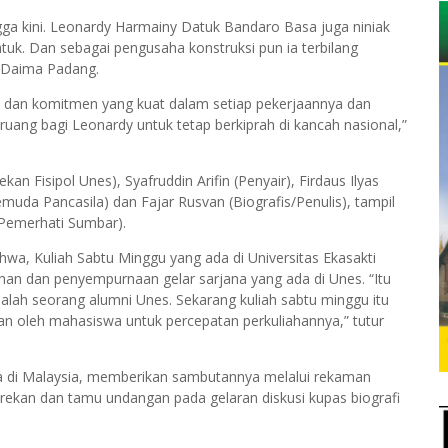
gga kini. Leonardy Harmainy Datuk Bandaro Basa juga niniak
k. Dan sebagai pengusaha konstruksi pun ia terbilang
l Daima Padang.
n dan komitmen yang kuat dalam setiap pekerjaannya dan
 ruang bagi Leonardy untuk tetap berkiprah di kancah nasional,”
an Fisipol Unes), Syafruddin Arifin (Penyair), Firdaus Ilyas
da Pancasila) dan Fajar Rusvan (Biografis/Penulis), tampil
 Pemerhati Sumbar).
a, Kuliah Sabtu Minggu yang ada di Universitas Ekasakti
an dan penyempurnaan gelar sarjana yang ada di Unes. “Itu
lah seorang alumni Unes. Sekarang kuliah sabtu minggu itu
an oleh mahasiswa untuk percepatan perkuliahannya,” tutur
a di Malaysia, memberikan sambutannya melalui rekaman
rekan dan tamu undangan pada gelaran diskusi kupas biografi