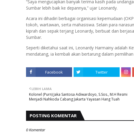
“Saya mengucapkan banyak terima kasih pada undangan
Sumbar lebih baik ke depannya,” ujar Leonardy.
Acara ini dihadiri berbagai organisasi kepemudaan (OK
tokoh, wartawan, serta mahasiswa. Selain para nara
kiprah dan sepak terjang Leonardy, berbuat dan berja
Sumbar.
Seperti diketahui saat ini, Leonardy Harmainy adalah 
mendatang, ia kembali akan bertarung dalam pemilihan
Facebook
Twitter
LEBIH LAMA
Kolonel (Purn) Jaka Santosa Adiwardoyo, S.Sos., M.H Resmi
Menjadi Nahkoda Cabang Jakarta Yayasan Hang Tuah
POSTING KOMENTAR
0 Komentar