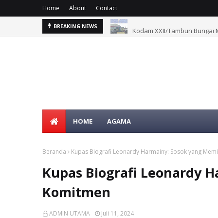
Home
About
Contact
Kodam XXII/Tambun Bungai M
BREAKING NEWS
HOME
AGAMA
Beranda
Kupas Biografi Leonardy Harmainy: Sosok yang Memi
Kupas Biografi Leonardy H
Komitmen
ADMIN UTAMA
Juli 11, 2024