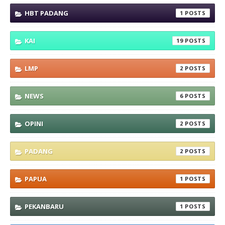
HBT PADANG
1
KAI
19
LMP
2
NEWS
6
OPINI
2
PADANG
2
PAPUA
1
PEKANBARU
1