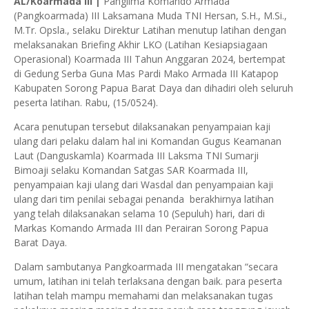
AL/Koarmada III |
Panglima Komando Armada
(Pangkoarmada) III Laksamana Muda TNI Hersan, S.H., M.Si.,
M.Tr. Opsla., selaku Direktur Latihan menutup latihan dengan
melaksanakan Briefing Akhir LKO (Latihan Kesiapsiagaan
Operasional) Koarmada III Tahun Anggaran 2024, bertempat
di Gedung Serba Guna Mas Pardi Mako Armada III Katapop
Kabupaten Sorong Papua Barat Daya dan dihadiri oleh seluruh
peserta latihan. Rabu, (15/0524).
Acara penutupan tersebut dilaksanakan penyampaian kaji
ulang dari pelaku dalam hal ini Komandan Gugus Keamanan
Laut (Danguskamla) Koarmada III Laksma TNI Sumarji
Bimoaji selaku Komandan Satgas SAR Koarmada III,
penyampaian kaji ulang dari Wasdal dan penyampaian kaji
ulang dari tim penilai sebagai penanda berakhirnya latihan
yang telah dilaksanakan selama 10 (Sepuluh) hari, dari di
Markas Komando Armada III dan Perairan Sorong Papua
Barat Daya.
Dalam sambutanya Pangkoarmada III mengatakan “secara
umum, latihan ini telah terlaksana dengan baik. para peserta
latihan telah mampu memahami dan melaksanakan tugas