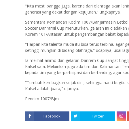
"Kita mesti bangga juga, karena dari olahraga akan lahir 
generasi yang dekat dengan kejujuran,” ungkapnya.
Sementara Komandan Kodim 1007/Banjarmasin Letkol Inf
Soccer Danramil Cup menuturkan, gelaran ini diadakan
Korem 101/Antasari untuk pengembangan bakat kepada 
"Harpan kita talenta muda itu bisa terus terbina, agar g
setinggi mungkin di bidang olahraga," ucapnya, usai la
Ia melihat animo dari gelaran Danrem Cup sangat tinggi, 
Kalsel saja. Melainkan juga ada tim dari Kalimantan Te
kepada tim yang berpartisipasi dan bertanding, agar spo
"Tumbuh kembagkan sejak dini, sehingga nanti begitu
Kalsel adalah juara," ujarnya.
Pendim 1007/Bjm
Facebook
Twitter