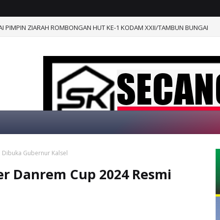
I PIMPIN ZIARAH ROMBONGAN HUT KE-1 KODAM XXII/TAMBUN BUNGAI
Dibuka Gubernur Kalsel
G DI WEBSITE KAMI, "SECANGKIR KOPI"
er Danrem Cup 2024 Resmi