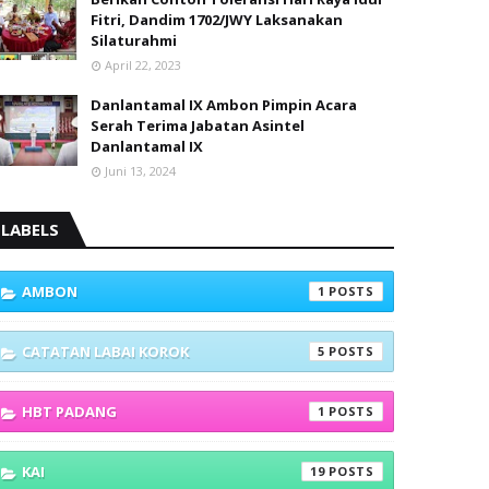
Fitri, Dandim 1702/JWY Laksanakan
Silaturahmi
April 22, 2023
Danlantamal IX Ambon Pimpin Acara
Serah Terima Jabatan Asintel
Danlantamal IX
Juni 13, 2024
LABELS
AMBON
1
CATATAN LABAI KOROK
5
HBT PADANG
1
KAI
19