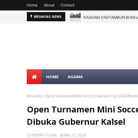
Home
About
Contact
KASDAM XXII/TAMBUN BUNGA
BREAKING NEWS
HOME
AGAMA
Beranda
Open Turnamen Mini Soccer Danrem Cup 2024 Resmi 
SELAMAT DATAN
Open Turnamen Mini Socc
Dibuka Gubernur Kalsel
ADMIN UTAMA
Mei 23, 2024