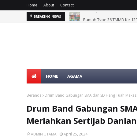
Home
About
Contact
g Sesor
Rumah Type 36 TMMD Ke-129 
BREAKING NEWS
HOME
AGAMA
Beranda
Drum Band Gabungan SMA dan SD Hang Tuah Makassar
Drum Band Gabungan SMA
Meriahkan Sertijab Danlan
ADMIN UTAMA
April 25, 2024