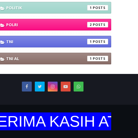
POLITIK
1
POLRI
2
TNI
1
TNI AL
1
IMA KASIH ATAS K