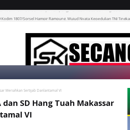
Kodim 1807/Sorsel Hampir Rampung, Wujud Nyata Kepedulian TNI Tingk
 Meriahkan Sertijab Danlantamal VI
SELAMAT DATANG DI WEBSITE KAMI
 dan SD Hang Tuah Makassar
tamal VI