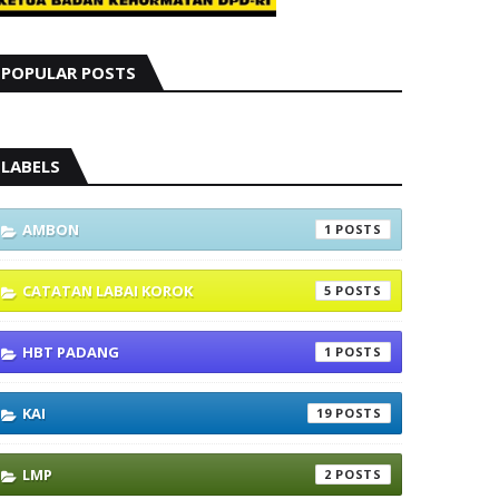
POPULAR POSTS
LABELS
AMBON
1
CATATAN LABAI KOROK
5
HBT PADANG
1
KAI
19
LMP
2