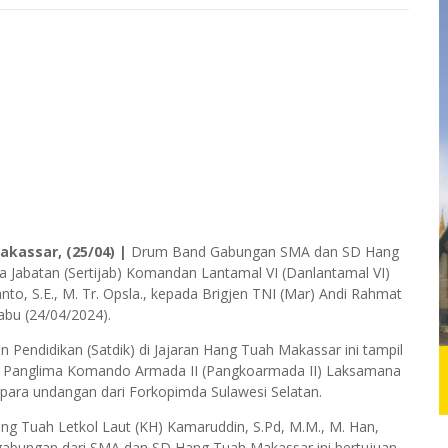
akassar, (25/04) |
Drum Band Gabungan SMA dan SD Hang
 Jabatan (Sertijab) Komandan Lantamal VI (Danlantamal VI)
to, S.E., M. Tr. Opsla., kepada Brigjen TNI (Mar) Andi Rahmat
bu (24/04/2024).
 Pendidikan (Satdik) di Jajaran Hang Tuah Makassar ini tampil
leh Panglima Komando Armada II (Pangkoarmada II) Laksamana
para undangan dari Forkopimda Sulawesi Selatan.
 Tuah Letkol Laut (KH) Kamaruddin, S.Pd, M.M., M. Han,
bungan dari SMA dan SD Hang Tuah Makassar ini bertujuan