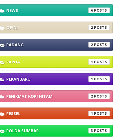
NEWS
6
OPINI
2
PADANG
2
PAPUA
1
PEKANBARU
1
PENIKMAT KOPI HITAM
2
PESSEL
1
POLDA SUMBAR
3