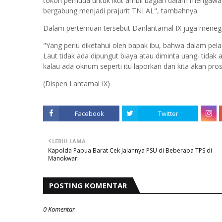
tokoh pemuda untuk ikut ambil bagian dalam mengawasi
bergabung menjadi prajurit TNI AL", tambahnya.
Dalam pertemuan tersebut Danlantamal IX juga menega
"Yang perlu diketahui oleh bapak ibu, bahwa dalam pel
Laut tidak ada dipungut biaya atau diminta uang, tidak 
kalau ada oknum seperti itu laporkan dan kita akan pro
(Dispen Lantamal IX)
Facebook
Twitter
LEBIH LAMA
Kapolda Papua Barat Cek Jalannya PSU di Beberapa TPS di
Manokwari
POSTING KOMENTAR
0 Komentar