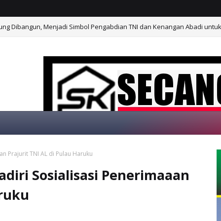
ung Dibangun, Menjadi Simbol Pengabdian TNI dan Kenangan Abadi untu
bukaan Lahan 1 Hektar, Siap Ditanami untuk Perkuat Ketahanan Panga
an Prajurit TNI AL di Pulau Haruku
SELAMAT D
adiri Sosialisasi Penerimaaan
aruku