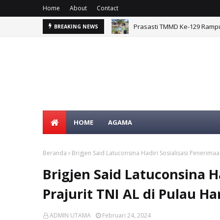
Home
About
Contact
Prasasti TMMD Ke-129 Ramp
TMMD Ke-129 Tuntaskan Pem
BREAKING NEWS
HOME
AGAMA
Beranda
Brigjen Said Latuconsina Hadiri Sosialisasi Penerimaa
Brigjen Said Latuconsina H
Prajurit TNI AL di Pulau H
ADMIN UTAMA
Februari 24, 2024