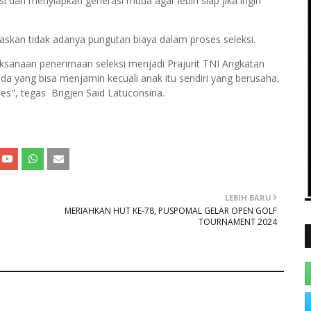
 dan menyiapkan generasi muda agar lebih siap jika ingin
skan tidak adanya pungutan biaya dalam proses seleksi.
aksanaan penerimaan seleksi menjadi Prajurit TNI Angkatan
ada yang bisa menjamin kecuali anak itu sendiri yang berusaha,
ses", tegas Brigjen Said Latuconsina.
LEBIH BARU
MERIAHKAN HUT KE-78, PUSPOMAL GELAR OPEN GOLF
TOURNAMENT 2024