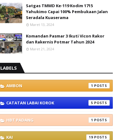
Satgas TMMD Ke-119 Kodim 1715
Yahukimo Capai 100% Pembukaan Jalan
Seradala Kuaserama
Maret 13, 2024
Komandan Pasmar 3 Ikuti Vicon Rakor
dan Rakernis Potmar Tahun 2024
Maret 21, 2024
LABELS
AMBON
1
CATATAN LABAI KOROK
5
HBT PADANG
1
KAI
19