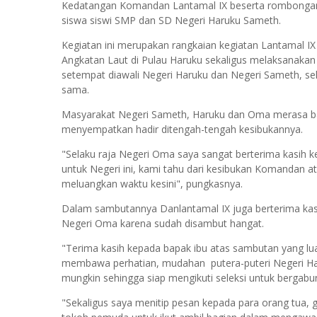
Kedatangan Komandan Lantamal IX beserta rombongan d
siswa siswi SMP dan SD Negeri Haruku Sameth.
Kegiatan ini merupakan rangkaian kegiatan Lantamal IX
Angkatan Laut di Pulau Haruku sekaligus melaksanak
setempat diawali Negeri Haruku dan Negeri Sameth, s
sama.
Masyarakat Negeri Sameth, Haruku dan Oma merasa ban
menyempatkan hadir ditengah-tengah kesibukannya.
"Selaku raja Negeri Oma saya sangat berterima kasih
untuk Negeri ini, kami tahu dari kesibukan Komandan a
meluangkan waktu kesini", pungkasnya.
Dalam sambutannya Danlantamal IX juga berterima kas
Negeri Oma karena sudah disambut hangat.
"Terima kasih kepada bapak ibu atas sambutan yang lu
membawa perhatian, mudahan putera-puteri Negeri Ha
mungkin sehingga siap mengikuti seleksi untuk bergabu
"Sekaligus saya menitip pesan kepada para orang tua,