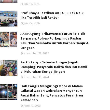
Juni 13, 2024
Prof Bhayu Pastikan UKT UPR Tak Naik
Jika Terpilih Jadi Rektor
Juni 27, 2026
AKBP Agung Tribawanto Turun ke Titik
Terparah, Polres–Forkopimda Pasbar
Salurkan Sembako untuk Korban Banjir &
Longsor
November 29, 2025
Sertu Pariyo Babinsa Sungai Jingah
Dampingi Posyandu Balita dan Ibu Hamil
di Kelurahan Sungai Jingah
November 18, 2024
Isak Tangis Mengiringi Obor di Malam
Lailatul Qadar: Gebrakan Menyentuh
Fauzi Bahar Sang Pencetus Pesantren
Ramadhan
April 17, 2023