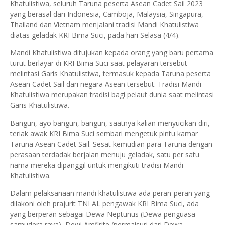
Khatulistiwa, seluruh Taruna peserta Asean Cadet Sail 2023
yang berasal dari Indonesia, Camboja, Malaysia, Singapura,
Thailand dan Vietnam menjalani tradisi Mandi Khatulistiwa
diatas geladak KRI Bima Suci, pada hari Selasa (4/4).
Mandi Khatulistiwa ditujukan kepada orang yang baru pertama
turut berlayar di KRI Bima Suci saat pelayaran tersebut
melintasi Garis Khatulistiwa, termasuk kepada Taruna peserta
Asean Cadet Sail dari negara Asean tersebut. Tradisi Mandi
Khatulistiwa merupakan tradisi bagi pelaut dunia saat melintasi
Garis Khatulistiwa.
Bangun, ayo bangun, bangun, saatnya kalian menyucikan diri,
teriak awak KRI Bima Suci sembari mengetuk pintu kamar
Taruna Asean Cadet Sail. Sesat kemudian para Taruna dengan
perasaan terdadak berjalan menuju geladak, satu per satu
nama mereka dipanggil untuk mengikuti tradisi Mandi
Khatulistiwa.
Dalam pelaksanaan mandi khatulistiwa ada peran-peran yang
dilakoni oleh prajurit TNI AL pengawak KRI Bima Suci, ada
yang berperan sebagai Dewa Neptunus (Dewa penguasa
samudera raya), Dewi Amfirite (permaisuri dari Dewa