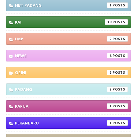
HBT PADANG
1
KAI
19
LMP
2
NEWS
6
OPINI
2
PADANG
2
PAPUA
1
PEKANBARU
1