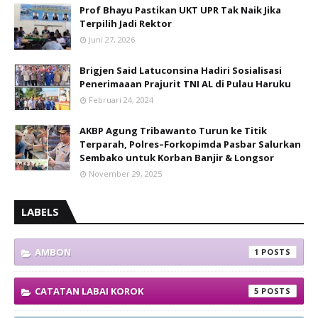
Prof Bhayu Pastikan UKT UPR Tak Naik Jika
Terpilih Jadi Rektor
Juni 27, 2026
Brigjen Said Latuconsina Hadiri Sosialisasi
Penerimaaan Prajurit TNI AL di Pulau Haruku
Februari 24, 2024
AKBP Agung Tribawanto Turun ke Titik
Terparah, Polres–Forkopimda Pasbar Salurkan
Sembako untuk Korban Banjir & Longsor
November 29, 2025
LABELS
AMBON
1
CATATAN LABAI KOROK
5