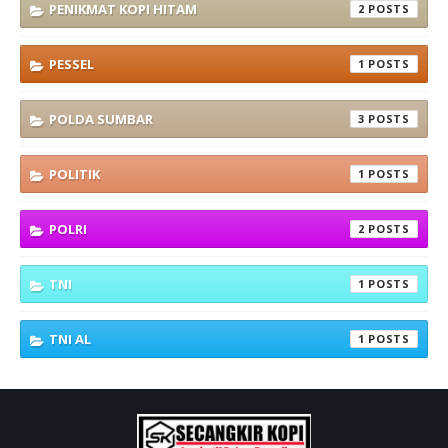
PENIKMAT KOPI HITAM
2
PESSEL
1
POLDA SUMBAR
3
POLITIK
1
POLRI
2
TNI
1
TNI AL
1