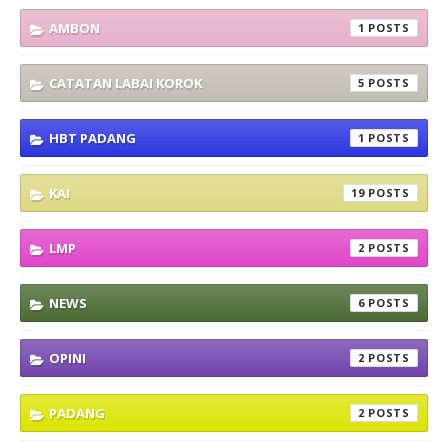
AMBON
1
CATATAN LABAI KOROK
5
HBT PADANG
1
KAI
19
LMP
2
NEWS
6
OPINI
2
PADANG
2