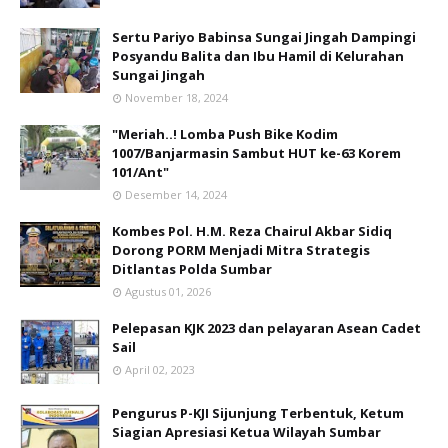
Sertu Pariyo Babinsa Sungai Jingah Dampingi
Posyandu Balita dan Ibu Hamil di Kelurahan
Sungai Jingah
November 18, 2024
"Meriah..! Lomba Push Bike Kodim
1007/Banjarmasin Sambut HUT ke-63 Korem
101/Ant"
Desember 14, 2024
Kombes Pol. H.M. Reza Chairul Akbar Sidiq
Dorong PORM Menjadi Mitra Strategis
Ditlantas Polda Sumbar
Agustus 01, 2026
Pelepasan KJK 2023 dan pelayaran Asean Cadet
Sail
April 02, 2023
Pengurus P-KJI Sijunjung Terbentuk, Ketum
Siagian Apresiasi Ketua Wilayah Sumbar