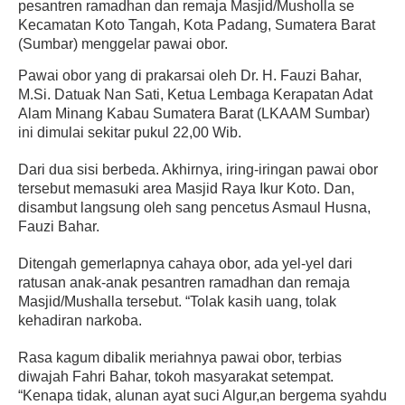
pesantren ramadhan dan remaja Masjid/Musholla se
Kecamatan Koto Tangah, Kota Padang, Sumatera Barat
(Sumbar) menggelar pawai obor.
Pawai obor yang di prakarsai oleh Dr. H. Fauzi Bahar,
M.Si. Datuak Nan Sati, Ketua Lembaga Kerapatan Adat
Alam Minang Kabau Sumatera Barat (LKAAM Sumbar)
ini dimulai sekitar pukul 22,00 Wib.
Dari dua sisi berbeda. Akhirnya, iring-iringan pawai obor
tersebut memasuki area Masjid Raya Ikur Koto. Dan,
disambut langsung oleh sang pencetus Asmaul Husna,
Fauzi Bahar.
Ditengah gemerlapnya cahaya obor, ada yel-yel dari
ratusan anak-anak pesantren ramadhan dan remaja
Masjid/Mushalla tersebut. “Tolak kasih uang, tolak
kehadiran narkoba.
Rasa kagum dibalik meriahnya pawai obor, terbias
diwajah Fahri Bahar, tokoh masyarakat setempat.
“Kenapa tidak, alunan ayat suci Algur,an bergema syahdu