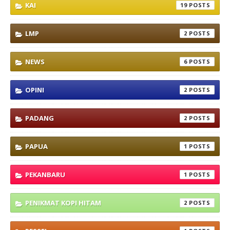
KAI
19
LMP
2
NEWS
6
OPINI
2
PADANG
2
PAPUA
1
PEKANBARU
1
PENIKMAT KOPI HITAM
2