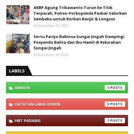
AKBP Agung Tribawanto Turun ke Titik
Terparah, Polres–Forkopimda Pasbar Salurkan
Sembako untuk Korban Banjir & Longsor
November 29, 2025
Sertu Pariyo Babinsa Sungai Jingah Dampingi
Posyandu Balita dan Ibu Hamil di Kelurahan
Sungai Jingah
November 18, 2024
LABELS
AMBON
1
CATATAN LABAI KOROK
5
HBT PADANG
1