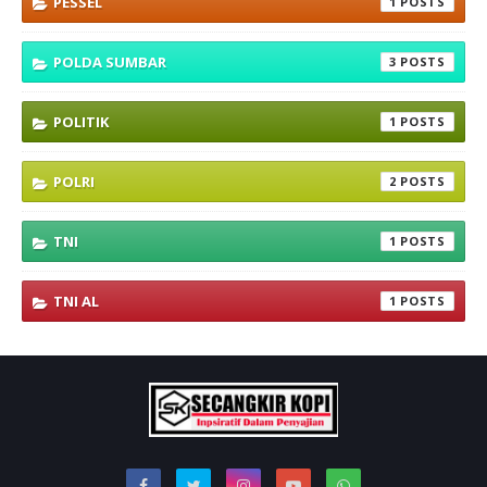
PESSEL
1
POLDA SUMBAR
3
POLITIK
1
POLRI
2
TNI
1
TNI AL
1