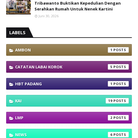
Tribawanto Buktikan Kepedulian Dengan
Serahkan Rumah Untuk Nenek Kartini
Juni 30, 2026
LABELS
AMBON
1
CATATAN LABAI KOROK
5
HBT PADANG
1
KAI
19
LMP
2
NEWS
6