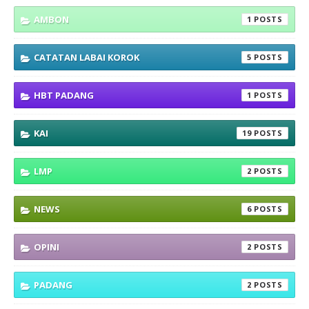
AMBON
1
CATATAN LABAI KOROK
5
HBT PADANG
1
KAI
19
LMP
2
NEWS
6
OPINI
2
PADANG
2