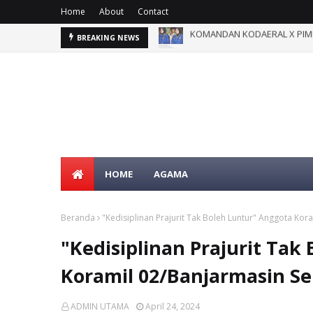
Home
About
Contact
Kodam XXII/Tambun Bungai M
BREAKING NEWS
HOME
AGAMA
Beranda
"Kedisiplinan Prajurit Tak Boleh Luntur" Anggota Ko
"Kedisiplinan Prajurit Tak
Koramil 02/Banjarmasin S
ADMIN UTAMA
April 24, 2024