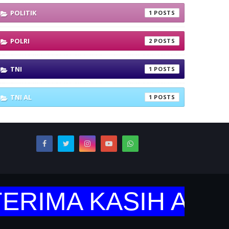
POLITIK
1
POLRI
2
TNI
1
TNI AL
1
IMA KASIH ATAS 