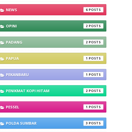
NEWS
6
OPINI
2
PADANG
2
PAPUA
1
PEKANBARU
1
PENIKMAT KOPI HITAM
2
PESSEL
1
POLDA SUMBAR
3