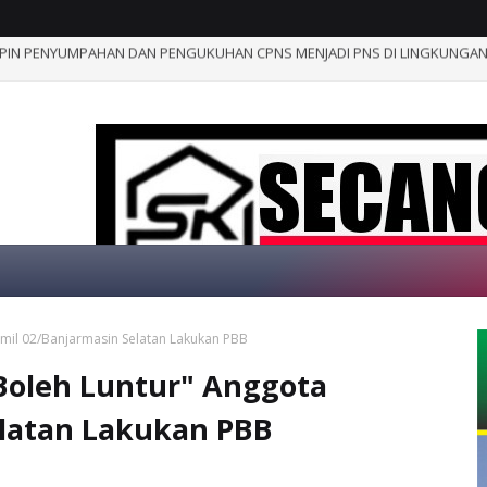
atangkan Persiapan HUT Ke-1, Tampilkan Kesiapan Operasional dan Atrak
ramil 02/Banjarmasin Selatan Lakukan PBB
SELAMAT D
 Boleh Luntur" Anggota
elatan Lakukan PBB