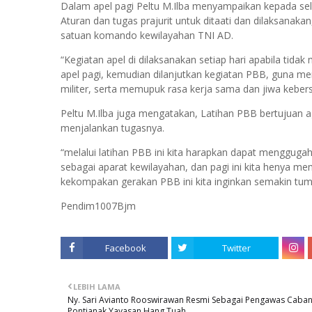
Dalam apel pagi Peltu M.Ilba menyampaikan kepada selu
Aturan dan tugas prajurit untuk ditaati dan dilaksanak
satuan komando kewilayahan TNI AD.
“Kegiatan apel di dilaksanakan setiap hari apabila tid
apel pagi, kemudian dilanjutkan kegiatan PBB, guna me
militer, serta memupuk rasa kerja sama dan jiwa kebers
Peltu M.Ilba juga mengatakan, Latihan PBB bertujuan a
menjalankan tugasnya.
“melalui latihan PBB ini kita harapkan dapat menggug
sebagai aparat kewilayahan, dan pagi ini kita henya
kekompakan gerakan PBB ini kita inginkan semakin tu
Pendim1007Bjm
Facebook
Twitter
LEBIH LAMA
Ny. Sari Avianto Rooswirawan Resmi Sebagai Pengawas Caba
Pontianak Yayasan Hang Tuah