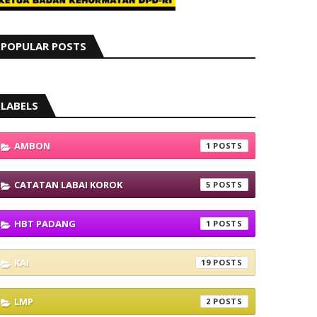
POPULAR POSTS
LABELS
AMBON
1
CATATAN LABAI KOROK
5
HBT PADANG
1
KAI
19
LMP
2