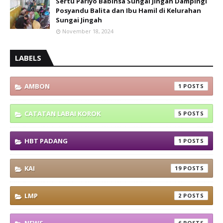
Sertu Pariyo Babinsa Sungai Jingah Dampingi
Posyandu Balita dan Ibu Hamil di Kelurahan
Sungai Jingah
November 18, 2024
LABELS
AMBON
1
CATATAN LABAI KOROK
5
HBT PADANG
1
KAI
19
LMP
2
6