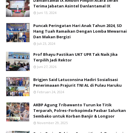
Danlantamal IX Ambon Pimpin Acara Serah
Terima Jabatan Asintel Danlantamal IX
Juni 13, 2024
Puncak Peringatan Hari Anak Tahun 2024, SD
Hang Tuah Ramaikan Dengan Lomba Mewarnai
Dan Makan Bergizi
Juli 23, 2024
Prof Bhayu Pastikan UKT UPR Tak Naik Jika
Terpilih Jadi Rektor
Juni 27, 2026
Brigjen Said Latuconsina Hadiri Sosialisasi
Penerimaaan Prajurit TNI AL di Pulau Haruku
Februari 24, 2024
AKBP Agung Tribawanto Turun ke Titik
Terparah, Polres–Forkopimda Pasbar Salurkan
Sembako untuk Korban Banjir & Longsor
November 29, 2025