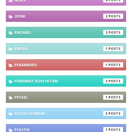
NEWS
OPINI
2
PADANG
2
PAPUA
1
PEKANBARU
1
PENIKMAT KOPI HITAM
2
PESSEL
1
POLDA SUMBAR
3
POLITIK
1