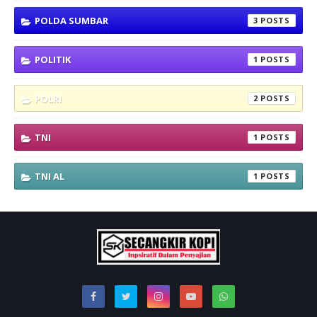
POLDA SUMBAR
3
POLITIK
1
POLRI
2
TNI
1
TNI AL
1