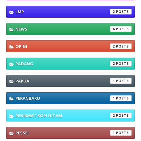
LMP
2
NEWS
6
OPINI
2
PADANG
2
PAPUA
1
PEKANBARU
1
PENIKMAT KOPI HITAM
2
PESSEL
1