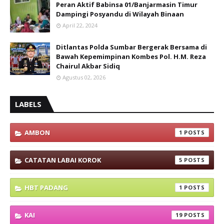
Peran Aktif Babinsa 01/Banjarmasin Timur
Dampingi Posyandu di Wilayah Binaan
April 22, 2024
Ditlantas Polda Sumbar Bergerak Bersama di
Bawah Kepemimpinan Kombes Pol. H.M. Reza
Chairul Akbar Sidiq
Agustus 02, 2026
LABELS
AMBON
1
CATATAN LABAI KOROK
5
HBT PADANG
1
KAI
19