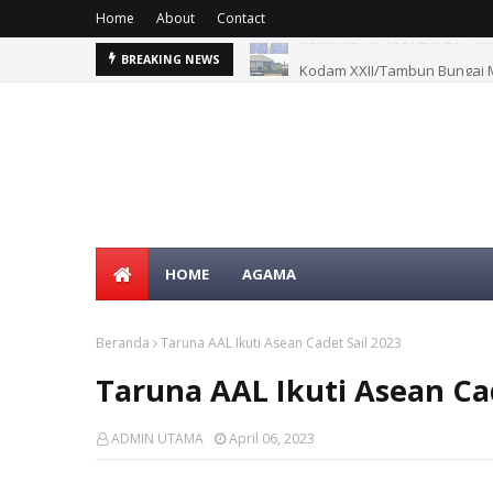
Home
About
Contact
Kodam XXII/Tambun Bungai M
BREAKING NEWS
HOME
AGAMA
Beranda
Taruna AAL Ikuti Asean Cadet Sail 2023
Taruna AAL Ikuti Asean Cad
ADMIN UTAMA
April 06, 2023