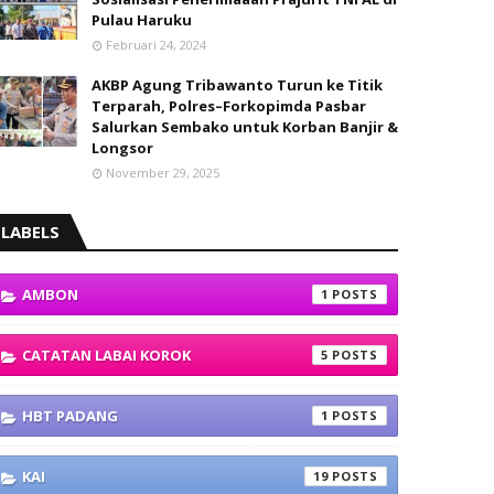
Pulau Haruku
Februari 24, 2024
AKBP Agung Tribawanto Turun ke Titik
Terparah, Polres–Forkopimda Pasbar
Salurkan Sembako untuk Korban Banjir &
Longsor
November 29, 2025
LABELS
AMBON
1
CATATAN LABAI KOROK
5
HBT PADANG
1
KAI
19