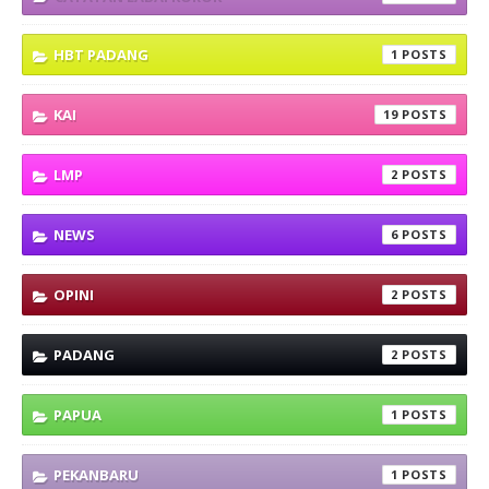
HBT PADANG
1
KAI
19
LMP
2
NEWS
6
OPINI
2
PADANG
2
PAPUA
1
PEKANBARU
1