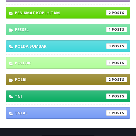
PENIKMAT KOPI HITAM
2
PESSEL
1
POLDA SUMBAR
3
POLITIK
1
POLRI
2
TNI
1
TNI AL
1