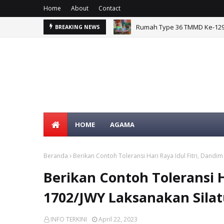
Home
About
Contact
g Sesor
Rumah Type 36 TMMD Ke-129 
BREAKING NEWS
HOME
AGAMA
Beranda
Berikan Contoh Toleransi Hari Raya Idul Fitri, Dandi
Berikan Contoh Toleransi H
1702/JWY Laksanakan Sila
INFO TERKINI
April 22, 2023