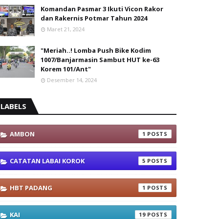
Komandan Pasmar 3 Ikuti Vicon Rakor
dan Rakernis Potmar Tahun 2024
Maret 21, 2024
"Meriah..! Lomba Push Bike Kodim
1007/Banjarmasin Sambut HUT ke-63
Korem 101/Ant"
Desember 14, 2024
LABELS
AMBON
1
CATATAN LABAI KOROK
5
HBT PADANG
1
KAI
19