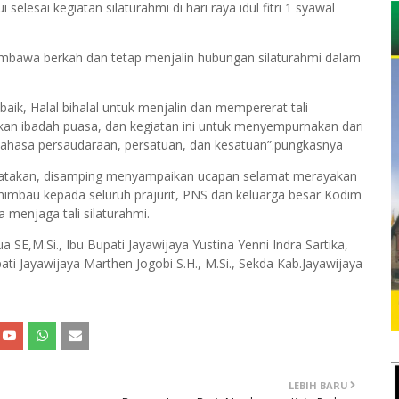
lesai kegiatan silaturahmi di hari raya idul fitri 1 syawal
membawa berkah dan tetap menjalin hubungan silaturahmi dalam
aik, Halal bihalal untuk menjalin dan mempererat tali
nkan ibadah puasa, dan kegiatan ini untuk menyempurnakan dari
i bahasa persaudaraan, persatuan, dan kesatuan”.pungkasnya
engatakan, disamping menyampaikan ucapan selamat merayakan
ghimbau kepada seluruh prajurit, PNS dan keluarga besar Kodim
 menjaga tali silaturahmi.
 SE,M.Si., Ibu Bupati Jayawijaya Yustina Yenni Indra Sartika,
ati Jayawijaya Marthen Jogobi S.H., M.Si., Sekda Kab.Jayawijaya
LEBIH BARU