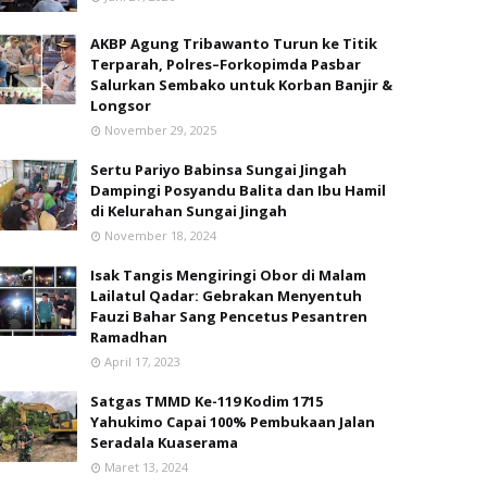
AKBP Agung Tribawanto Turun ke Titik
Terparah, Polres–Forkopimda Pasbar
Salurkan Sembako untuk Korban Banjir &
Longsor
November 29, 2025
Sertu Pariyo Babinsa Sungai Jingah
Dampingi Posyandu Balita dan Ibu Hamil
di Kelurahan Sungai Jingah
November 18, 2024
Isak Tangis Mengiringi Obor di Malam
Lailatul Qadar: Gebrakan Menyentuh
Fauzi Bahar Sang Pencetus Pesantren
Ramadhan
April 17, 2023
Satgas TMMD Ke-119 Kodim 1715
Yahukimo Capai 100% Pembukaan Jalan
Seradala Kuaserama
Maret 13, 2024