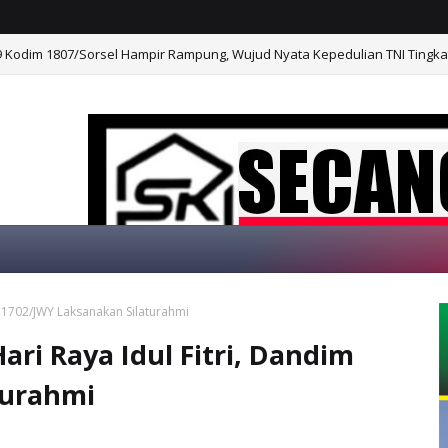
Kodim 1807/Sorsel Hampir Rampung, Wujud Nyata Kepedulian TNI Tingk
m 1702/JWY Laksanakan Silaturahmi
SELAMAT DATANG DI WEBSITE KAMI, "SECAN
ari Raya Idul Fitri, Dandim
turahmi