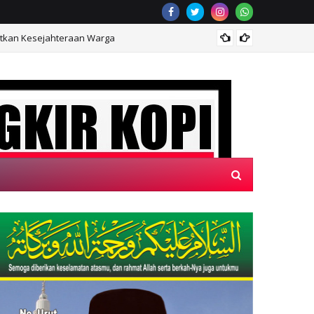
atkan Kesejahteraan Warga
Satgas
GKIR KOPI"