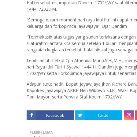
Hal tersebut disampaikan Dandim 1702/JWY saat ditemui se
1444H/2023 M.
“Semoga dalam moment hari raya idul fitri ini dapat 
keluarga dan forkopimda jayawijaya”. Ujar Dandim
“Terimakasih atas tugas yang sudah terlaksana dengan b
silaturahmi antara kita semua setelah 1 bulan menjala
rangkaian kegiatan tersebut, halal bihalal juga sebaga
Lebih lanjut, Letkol Cpn Athenius Murip.S.H.,M.H., m
hari Raya Idul Fitri 1 Syawal 1444 H, Dandim juga men
1702/JWY serta Forkopimda Jayawijaya untuk senantiasa
Adapun turut hadir, Bupati Jayawijaya Jhon Richard Banua
Kapolres Jayawijaya AKBP Heri Wibowo S.I.K., Wakil Bup
Toni Mayor, serta Perwira Staf Kodim 1702/JWY.
Facebook
Twitter
LEBIH LAMA