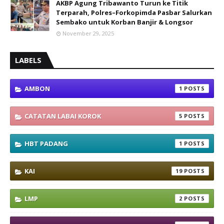
AKBP Agung Tribawanto Turun ke Titik
Terparah, Polres–Forkopimda Pasbar Salurkan
Sembako untuk Korban Banjir & Longsor
November 29, 2025
LABELS
AMBON
1
CATATAN LABAI KOROK
5
HBT PADANG
1
KAI
19
LMP
2