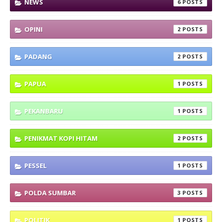
NEWS
6
OPINI
2
PADANG
2
PAPUA
1
PEKANBARU
1
PENIKMAT KOPI HITAM
2
PESSEL
1
POLDA SUMBAR
3
POLITIK
1