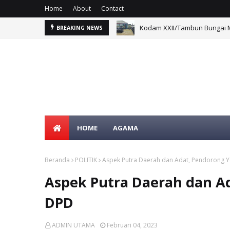
Home
About
Contact
Kodam XXII/Tambun Bungai M
BREAKING NEWS
HOME
AGAMA
Beranda
POLITIK
Aspek Putra Daerah dan Adat, Pendorong 
Aspek Putra Daerah dan A
DPD
ADMIN UTAMA
Februari 04, 2023