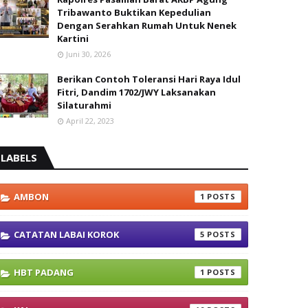
Tribawanto Buktikan Kepedulian
Dengan Serahkan Rumah Untuk Nenek
Kartini
Juni 30, 2026
Berikan Contoh Toleransi Hari Raya Idul
Fitri, Dandim 1702/JWY Laksanakan
Silaturahmi
April 22, 2023
LABELS
AMBON
1
CATATAN LABAI KOROK
5
HBT PADANG
1