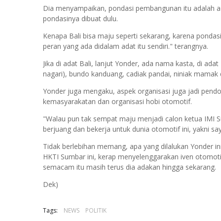
Dia menyampaikan, pondasi pembangunan itu adalah ada
pondasinya dibuat dulu.
Kenapa Bali bisa maju seperti sekarang, karena pondas
peran yang ada didalam adat itu sendiri." terangnya.
Jika di adat Bali, lanjut Yonder, ada nama kasta, di ad
nagari), bundo kanduang, cadiak pandai, niniak mamak
Yonder juga mengaku, aspek organisasi juga jadi pendor
kemasyarakatan dan organisasi hobi otomotif.
"Walau pun tak sempat maju menjadi calon ketua IMI
berjuang dan bekerja untuk dunia otomotif ini, yakni sa
Tidak berlebihan memang, apa yang dilalukan Yonder in
HKTI Sumbar ini, kerap menyelenggarakan iven otomotif
semacam itu masih terus dia adakan hingga sekarang.
Dek)
Tags:
NEWS
POLITIK