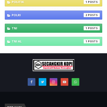
POLITIK
1
POLRI
2
TNI
1
TNI AL
1