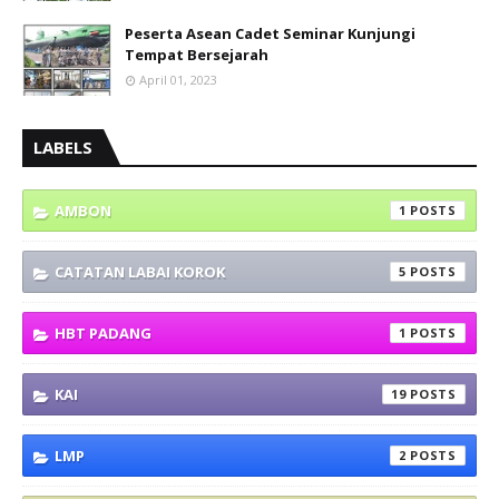
Peserta Asean Cadet Seminar Kunjungi
Tempat Bersejarah
April 01, 2023
LABELS
AMBON
1
CATATAN LABAI KOROK
5
HBT PADANG
1
KAI
19
LMP
2