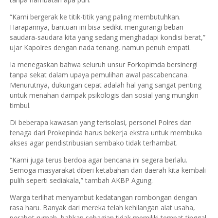
“Kami bergerak ke titik-titik yang paling membutuhkan.
Harapannya, bantuan ini bisa sedikit mengurangi beban
saudara-saudara kita yang sedang menghadapi kondisi berat,”
ujar Kapolres dengan nada tenang, namun penuh empati.
Ia menegaskan bahwa seluruh unsur Forkopimda bersinergi
tanpa sekat dalam upaya pemulihan awal pascabencana.
Menurutnya, dukungan cepat adalah hal yang sangat penting
untuk menahan dampak psikologis dan sosial yang mungkin
timbul.
Di beberapa kawasan yang terisolasi, personel Polres dan
tenaga dari Prokepinda harus bekerja ekstra untuk membuka
akses agar pendistribusian sembako tidak terhambat.
“Kami juga terus berdoa agar bencana ini segera berlalu.
Semoga masyarakat diberi ketabahan dan daerah kita kembali
pulih seperti sediakala,” tambah AKBP Agung.
Warga terlihat menyambut kedatangan rombongan dengan
rasa haru. Banyak dari mereka telah kehilangan alat usaha,
perabot rumah, bahkan sebagian tidak memiliki tempat tinggal