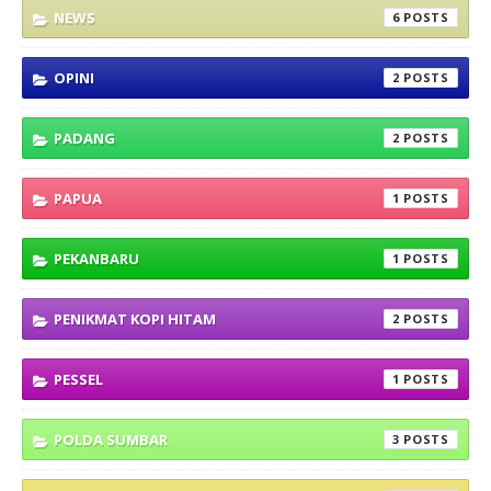
NEWS
6
OPINI
2
PADANG
2
PAPUA
1
PEKANBARU
1
PENIKMAT KOPI HITAM
2
PESSEL
1
POLDA SUMBAR
3