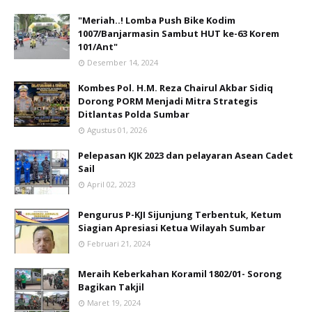
"Meriah..! Lomba Push Bike Kodim
1007/Banjarmasin Sambut HUT ke-63 Korem
101/Ant"
Desember 14, 2024
Kombes Pol. H.M. Reza Chairul Akbar Sidiq
Dorong PORM Menjadi Mitra Strategis
Ditlantas Polda Sumbar
Agustus 01, 2026
Pelepasan KJK 2023 dan pelayaran Asean Cadet
Sail
April 02, 2023
Pengurus P-KJI Sijunjung Terbentuk, Ketum
Siagian Apresiasi Ketua Wilayah Sumbar
Februari 21, 2024
Meraih Keberkahan Koramil 1802/01- Sorong
Bagikan Takjil
Maret 19, 2024