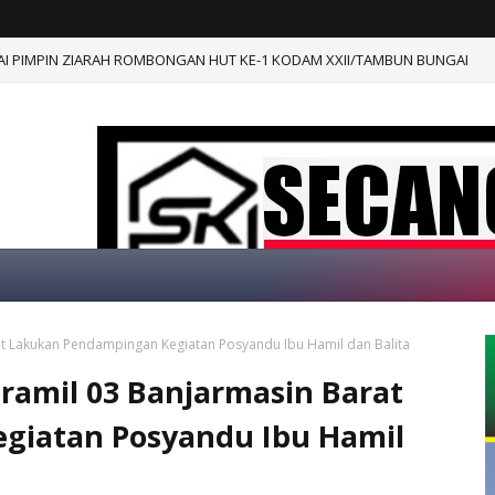
t, Satgas TMMD Ke-129 Pastikan Program TNI Manunggal Air Bersih Sege
at Lakukan Pendampingan Kegiatan Posyandu Ibu Hamil dan Balita
ramil 03 Banjarmasin Barat
giatan Posyandu Ibu Hamil