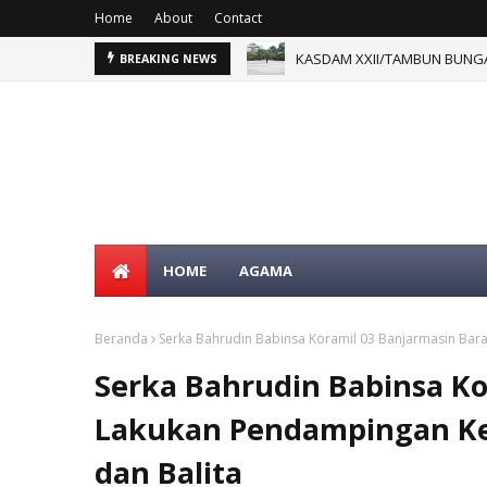
Home
About
Contact
Perbaikan Pipanisasi Dikebu
BREAKING NEWS
HOME
AGAMA
Beranda
Serka Bahrudin Babinsa Koramil 03 Banjarmasin Bar
Serka Bahrudin Babinsa Ko
Lakukan Pendampingan Ke
dan Balita