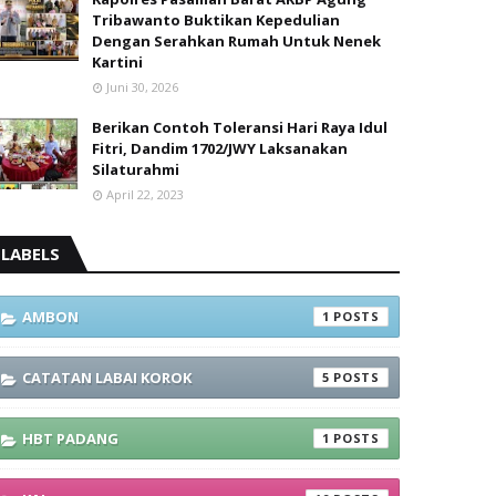
Tribawanto Buktikan Kepedulian
Dengan Serahkan Rumah Untuk Nenek
Kartini
Juni 30, 2026
Berikan Contoh Toleransi Hari Raya Idul
Fitri, Dandim 1702/JWY Laksanakan
Silaturahmi
April 22, 2023
LABELS
AMBON
1
CATATAN LABAI KOROK
5
HBT PADANG
1