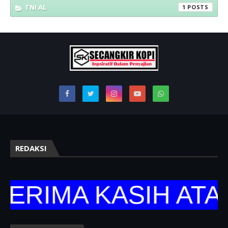
TNI AL
1
REDAKSI
RIMA KASIH ATAS