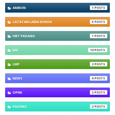
AMBON
1
CATATAN LABAI KOROK
5
HBT PADANG
1
KAI
19
LMP
2
NEWS
6
OPINI
2
PADANG
2